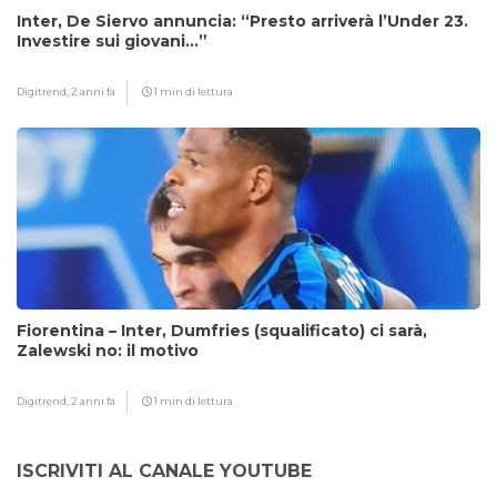
Inter, De Siervo annuncia: “Presto arriverà l’Under 23.
Investire sui giovani…”
Digitrend,
2 anni fa
1 min di lettura
Fiorentina – Inter, Dumfries (squalificato) ci sarà,
Zalewski no: il motivo
Digitrend,
2 anni fa
1 min di lettura
ISCRIVITI AL CANALE YOUTUBE