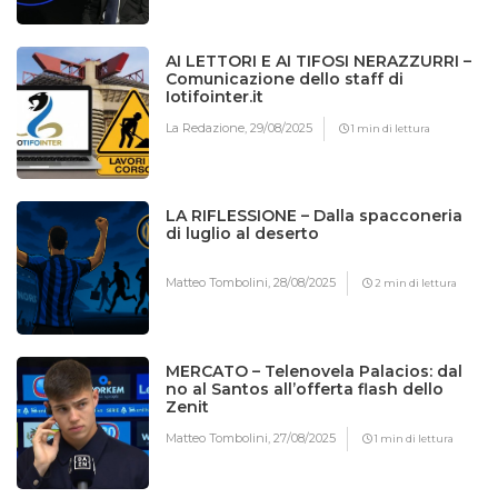
AI LETTORI E AI TIFOSI NERAZZURRI –
Comunicazione dello staff di
Iotifointer.it
La Redazione,
29/08/2025
1 min di lettura
LA RIFLESSIONE – Dalla spacconeria
di luglio al deserto
Matteo Tombolini,
28/08/2025
2 min di lettura
MERCATO – Telenovela Palacios: dal
no al Santos all’offerta flash dello
Zenit
Matteo Tombolini,
27/08/2025
1 min di lettura