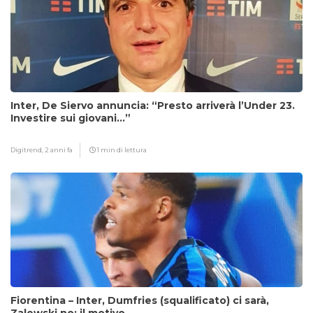
Inter, De Siervo annuncia: “Presto arriverà l’Under 23.
Investire sui giovani…”
Digitrend,
2 anni fa
1 min di lettura
Fiorentina – Inter, Dumfries (squalificato) ci sarà,