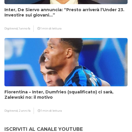
Inter, De Siervo annuncia: “Presto arriverà l’Under 23.
Investire sui giovani…”
Digitrend,
1 anno fa
1 min di lettura
Fiorentina – Inter, Dumfries (squalificato) ci sarà,
Zalewski no: il motivo
Digitrend,
2 anni fa
1 min di lettura
ISCRIVITI AL CANALE YOUTUBE