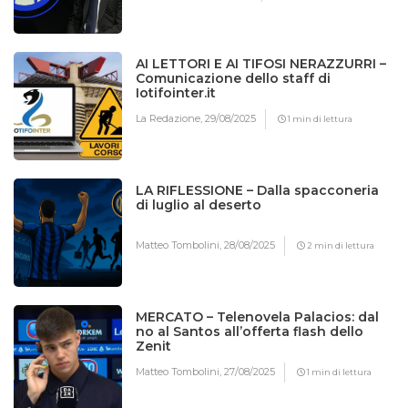
AI LETTORI E AI TIFOSI NERAZZURRI –
Comunicazione dello staff di
Iotifointer.it
La Redazione,
29/08/2025
1 min di lettura
LA RIFLESSIONE – Dalla spacconeria
di luglio al deserto
Matteo Tombolini,
28/08/2025
2 min di lettura
MERCATO – Telenovela Palacios: dal
no al Santos all’offerta flash dello
Zenit
Matteo Tombolini,
27/08/2025
1 min di lettura