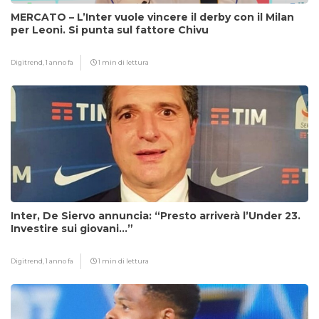
MERCATO – L’Inter vuole vincere il derby con il Milan
per Leoni. Si punta sul fattore Chivu
Digitrend,
1 anno fa
1 min di lettura
Inter, De Siervo annuncia: “Presto arriverà l’Under 23.
Investire sui giovani…”
Digitrend,
1 anno fa
1 min di lettura