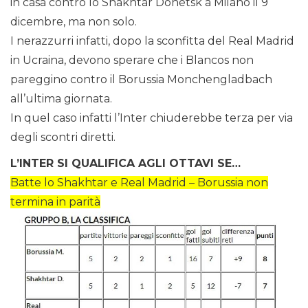
in casa contro lo Shakhtar Donetsk a Milano il 9
dicembre, ma non solo.
I nerazzurri infatti, dopo la sconfitta del Real Madrid
in Ucraina, devono sperare che i Blancos non
pareggino contro il Borussia Monchengladbach
all’ultima giornata.
In quel caso infatti l’Inter chiuderebbe terza per via
degli scontri diretti.
L’INTER SI QUALIFICA AGLI OTTAVI SE…
Batte lo Shakhtar e Real Madrid – Borussia non
termina in parità