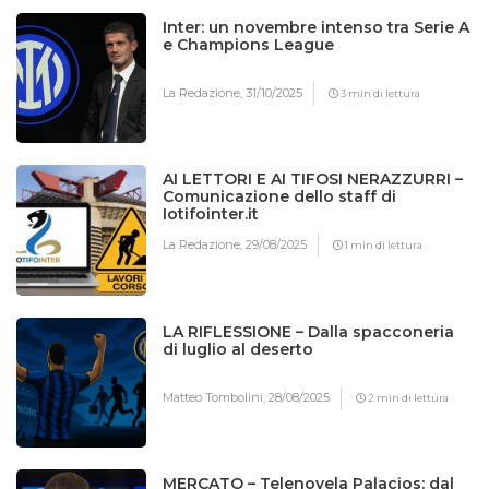
Inter: un novembre intenso tra Serie A
e Champions League
La Redazione,
31/10/2025
3 min di lettura
AI LETTORI E AI TIFOSI NERAZZURRI –
Comunicazione dello staff di
Iotifointer.it
La Redazione,
29/08/2025
1 min di lettura
LA RIFLESSIONE – Dalla spacconeria
di luglio al deserto
Matteo Tombolini,
28/08/2025
2 min di lettura
MERCATO – Telenovela Palacios: dal