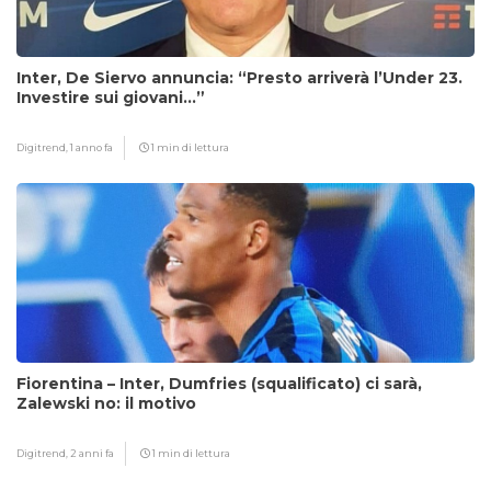
Inter, De Siervo annuncia: “Presto arriverà l’Under 23.
Investire sui giovani…”
Digitrend,
1 anno fa
1 min di lettura
Fiorentina – Inter, Dumfries (squalificato) ci sarà,
Zalewski no: il motivo
Digitrend,
2 anni fa
1 min di lettura