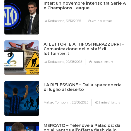
Inter: un novembre intenso tra Serie A
e Champions League
La Redazione,
31/10/2025
3 min di lettura
AI LETTORI E AI TIFOSI NERAZZURRI –
Comunicazione dello staff di
Iotifointer.it
La Redazione,
29/08/2025
1 min di lettura
LA RIFLESSIONE – Dalla spacconeria
di luglio al deserto
Matteo Tombolini,
28/08/2025
2 min di lettura
MERCATO – Telenovela Palacios: dal
no al Santos all’offerta flash dello