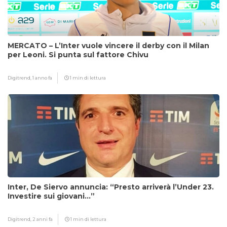
MERCATO – L’Inter vuole vincere il derby con il Milan
per Leoni. Si punta sul fattore Chivu
Digitrend,
1 anno fa
1 min di lettura
Inter, De Siervo annuncia: “Presto arriverà l’Under 23.
Investire sui giovani…”
Digitrend,
2 anni fa
1 min di lettura