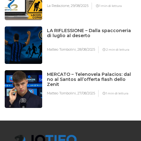
La Redazione,
29/08/2025
1 min di lettura
LA RIFLESSIONE – Dalla spacconeria
di luglio al deserto
Matteo Tombolini,
28/08/2025
2 min di lettura
MERCATO – Telenovela Palacios: dal
no al Santos all’offerta flash dello
Zenit
Matteo Tombolini,
27/08/2025
1 min di lettura