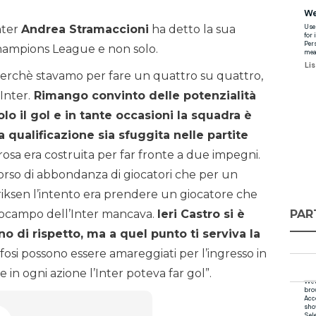
nter
Andrea Stramaccioni
ha detto la sua
 Champions League e non solo.
 perchè stavamo per fare un quattro su quattro,
Inter.
Rimango convinto delle potenzialità
lo il gol e in tante occasioni la squadra è
 qualificazione sia sfuggita nelle partite
 rosa era costruita per far fronte a due impegni.
orso di abbondanza di giocatori che per un
riksen l’intento era prendere un giocatore che
PAR
rocampo dell’Inter mancava.
Ieri Castro si è
 di rispetto, ma a quel punto ti serviva la
ifosi possono essere amareggiati per l’ingresso in
in ogni azione l’Inter poteva far gol”.