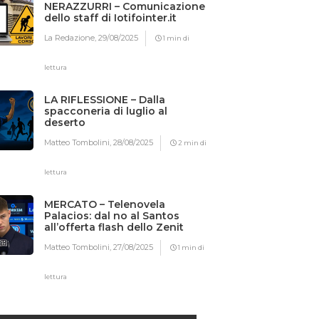
NERAZZURRI – Comunicazione
dello staff di Iotifointer.it
La Redazione,
29/08/2025
1 min di
lettura
LA RIFLESSIONE – Dalla
spacconeria di luglio al
deserto
Matteo Tombolini,
28/08/2025
2 min di
lettura
MERCATO – Telenovela
Palacios: dal no al Santos
all’offerta flash dello Zenit
Matteo Tombolini,
27/08/2025
1 min di
lettura