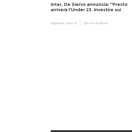
Inter, De Siervo annuncia: “Presto
arriverà l’Under 23. Investire sui
giovani…”
Digitrend,
2 anni fa
1 min di lettura