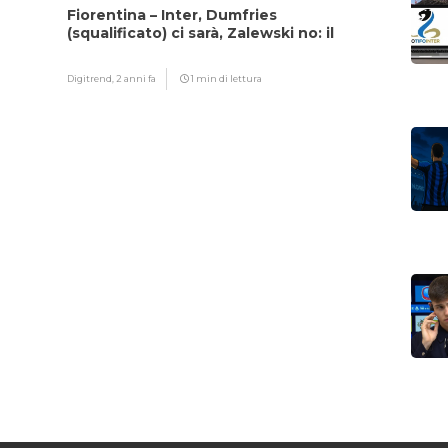
Fiorentina – Inter, Dumfries
(squalificato) ci sarà, Zalewski no: il
motivo
Digitrend,
2 anni fa
1 min di lettura