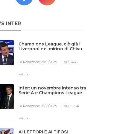
S INTER
Champions League, c’è già il
Liverpool nel mirino di Chivu
La Redazione,
28/11/2025
2 min di
lettura
Inter: un novembre intenso tra
Serie A e Champions League
La Redazione,
31/10/2025
3 min di
lettura
AI LETTORI E AI TIFOSI