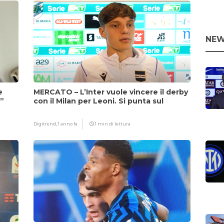
NEW
e
MERCATO – L’Inter vuole vincere il derby
i”
con il Milan per Leoni. Si punta sul
fattore Chivu
Digitrend,
1 anno fa
1 min di lettura