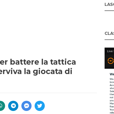
LASC
CLA
r battere la tattica
rviva la giocata di