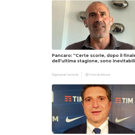
Pancaro: “Certe scorie, dopo il final
dell’ultima stagione, sono inevitabil
Digitrend,
1 anno fa
1 min di lettura