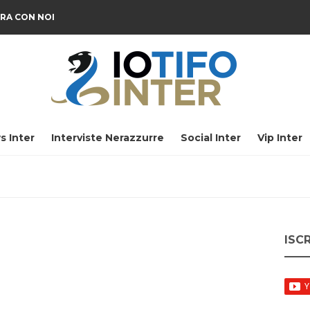
RA CON NOI
s Inter
Interviste Nerazzurre
Social Inter
Vip Inter
ISC