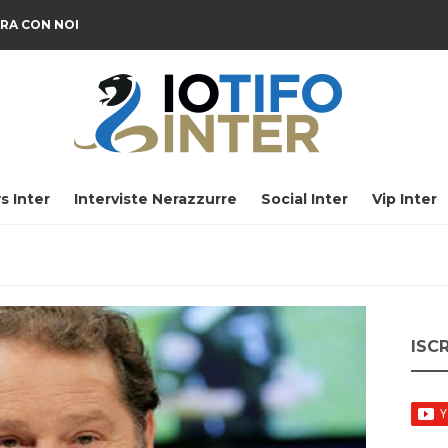
RA CON NOI
s Inter
Interviste Nerazzurre
Social Inter
Vip Inter
ISC