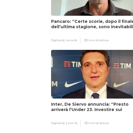
Pancaro: “Certe scorie, dopo il final
dell’ultima stagione, sono inevitabil
Digitrend,
1 anno fa
1 min di lettura
Inter, De Siervo annuncia: “Presto
arriverà l’Under 23. Investire sui
giovani…”
Digitrend,
2 anni fa
1 min di lettura