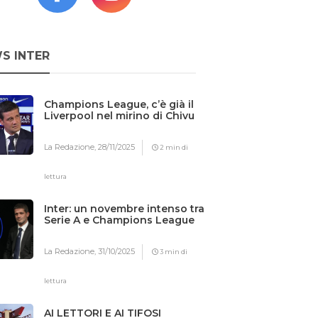
S INTER
Champions League, c’è già il
Liverpool nel mirino di Chivu
La Redazione,
28/11/2025
2 min di
lettura
Inter: un novembre intenso tra
Serie A e Champions League
La Redazione,
31/10/2025
3 min di
lettura
AI LETTORI E AI TIFOSI