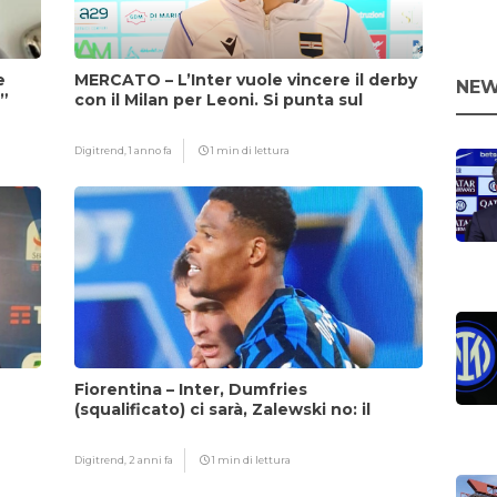
e
MERCATO – L’Inter vuole vincere il derby
NEW
i”
con il Milan per Leoni. Si punta sul
fattore Chivu
Digitrend,
1 anno fa
1 min di lettura
Fiorentina – Inter, Dumfries
(squalificato) ci sarà, Zalewski no: il
motivo
Digitrend,
2 anni fa
1 min di lettura