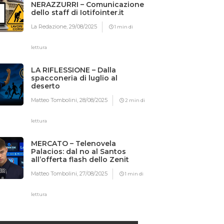
NERAZZURRI – Comunicazione
dello staff di Iotifointer.it
La Redazione,
29/08/2025
1 min di
lettura
LA RIFLESSIONE – Dalla
spacconeria di luglio al
deserto
Matteo Tombolini,
28/08/2025
2 min di
lettura
MERCATO – Telenovela
Palacios: dal no al Santos
all’offerta flash dello Zenit
Matteo Tombolini,
27/08/2025
1 min di
lettura