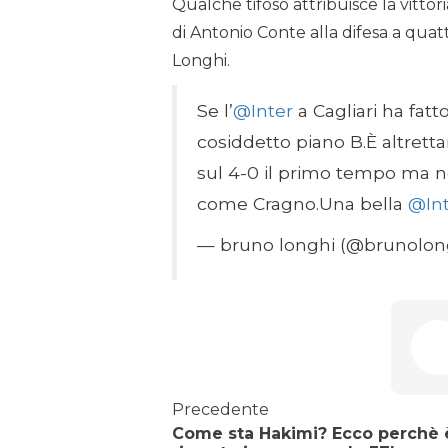
Qualche tifoso attribuisce la vittori
di Antonio Conte alla difesa a quat
Longhi.
Se l’
@Inter
a Cagliari ha fatt
cosiddetto piano B.È altrett
sul 4-0 il primo tempo ma no
come Cragno.Una bella
@Int
— bruno longhi (@brunolon
Precedente
Come sta Hakimi? Ecco perchè 