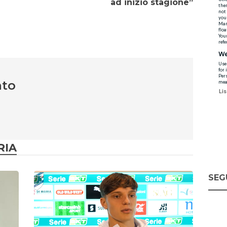
ad inizio stagione”
nto
RIA
SEG