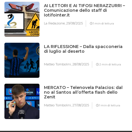
AI LETTORI E AI TIFOSI NERAZZURRI –
Comunicazione dello staff di
Iotifointer.it
La Redazione,
29/08/2025
1 min di lettura
LA RIFLESSIONE – Dalla spacconeria
di luglio al deserto
Matteo Tombolini,
28/08/2025
2 min di lettura
MERCATO – Telenovela Palacios: dal
no al Santos all’offerta flash dello
Zenit
Matteo Tombolini,
27/08/2025
1 min di lettura