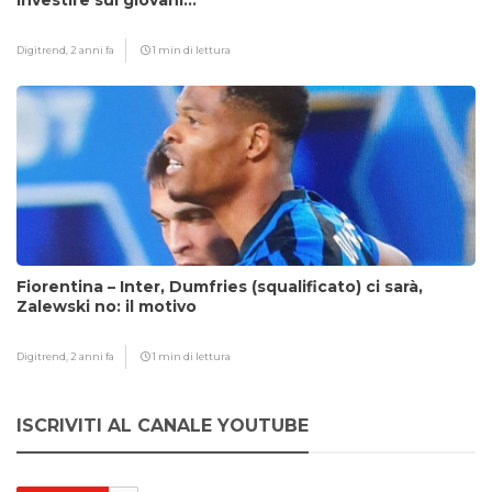
Investire sui giovani…”
Digitrend,
2 anni fa
1 min di lettura
Fiorentina – Inter, Dumfries (squalificato) ci sarà,
Zalewski no: il motivo
Digitrend,
2 anni fa
1 min di lettura
ISCRIVITI AL CANALE YOUTUBE