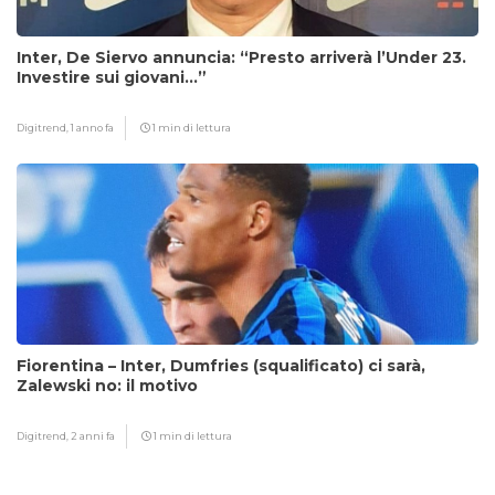
Inter, De Siervo annuncia: “Presto arriverà l’Under 23.
Investire sui giovani…”
Digitrend,
1 anno fa
1 min di lettura
Fiorentina – Inter, Dumfries (squalificato) ci sarà,
Zalewski no: il motivo
Digitrend,
2 anni fa
1 min di lettura