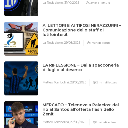
La Redazione,
31/10/2025
3 min di lettura
AI LETTORI E AI TIFOSI NERAZZURRI –
Comunicazione dello staff di
Iotifointer.it
La Redazione,
29/08/2025
1 min di lettura
LA RIFLESSIONE – Dalla spacconeria
di luglio al deserto
Matteo Tombolini,
28/08/2025
2 min di lettura
MERCATO – Telenovela Palacios: dal
no al Santos all’offerta flash dello
Zenit
Matteo Tombolini,
27/08/2025
1 min di lettura