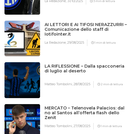
La Redazione,
31/10/2025
3 min di lettura
AI LETTORI E AI TIFOSI NERAZZURRI –
Comunicazione dello staff di
Iotifointer.it
La Redazione,
29/08/2025
1 min di lettura
LA RIFLESSIONE – Dalla spacconeria
di luglio al deserto
Matteo Tombolini,
28/08/2025
2 min di lettura
MERCATO – Telenovela Palacios: dal
no al Santos all’offerta flash dello
Zenit
Matteo Tombolini,
27/08/2025
1 min di lettura