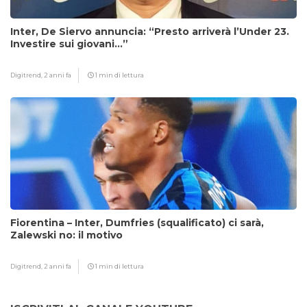
Inter, De Siervo annuncia: “Presto arriverà l’Under 23.
Investire sui giovani…”
Digitrend,
2 anni fa
1 min di lettura
Fiorentina – Inter, Dumfries (squalificato) ci sarà,
Zalewski no: il motivo
Digitrend,
2 anni fa
1 min di lettura