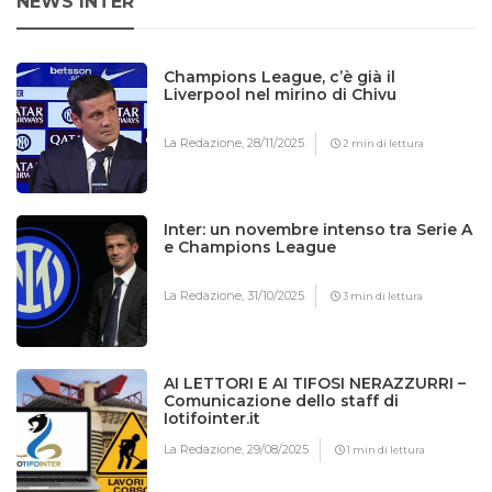
NEWS INTER
Champions League, c’è già il
Liverpool nel mirino di Chivu
La Redazione,
28/11/2025
2 min di lettura
Inter: un novembre intenso tra Serie A
e Champions League
La Redazione,
31/10/2025
3 min di lettura
AI LETTORI E AI TIFOSI NERAZZURRI –
Comunicazione dello staff di
Iotifointer.it
La Redazione,
29/08/2025
1 min di lettura