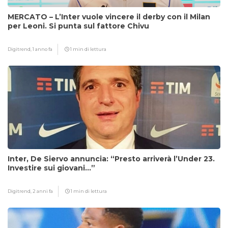
MERCATO – L’Inter vuole vincere il derby con il Milan
per Leoni. Si punta sul fattore Chivu
Digitrend,
1 anno fa
1 min di lettura
Inter, De Siervo annuncia: “Presto arriverà l’Under 23.
Investire sui giovani…”
Digitrend,
2 anni fa
1 min di lettura