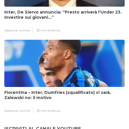
Inter, De Siervo annuncia: “Presto arriverà l’Under 23.
Investire sui giovani…”
Digitrend,
1 anno fa
1 min di lettura
Fiorentina – Inter, Dumfries (squalificato) ci sarà,
Zalewski no: il motivo
Digitrend,
2 anni fa
1 min di lettura
ISCRIVITI AL CANALE YOUTUBE