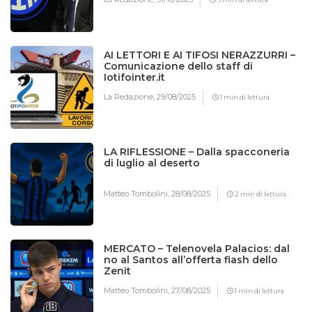
AI LETTORI E AI TIFOSI NERAZZURRI –
Comunicazione dello staff di
Iotifointer.it
La Redazione,
29/08/2025
1 min di lettura
LA RIFLESSIONE – Dalla spacconeria
di luglio al deserto
Matteo Tombolini,
28/08/2025
2 min di lettura
MERCATO – Telenovela Palacios: dal
no al Santos all’offerta flash dello
Zenit
Matteo Tombolini,
27/08/2025
1 min di lettura