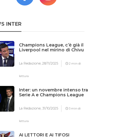
S INTER
Champions League, c’è già il
Liverpool nel mirino di Chivu
La Redazione,
28/11/2025
2 min di
lettura
Inter: un novembre intenso tra
Serie A e Champions League
La Redazione,
31/10/2025
3 min di
lettura
AI LETTORI E AI TIFOSI