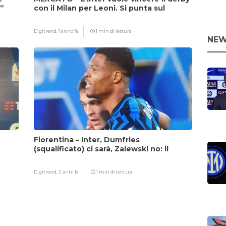
i”
con il Milan per Leoni. Si punta sul
fattore Chivu
Digitrend,
1 anno fa
1 min di lettura
NEW
Fiorentina – Inter, Dumfries
(squalificato) ci sarà, Zalewski no: il
motivo
Digitrend,
2 anni fa
1 min di lettura