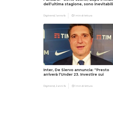
dell’ultima stagione, sono inevitabil
Digitrend,
1 anno fa
1 min di lettura
Inter, De Siervo annuncia: “Presto
arriverà l’Under 23. Investire sui
giovani…”
Digitrend,
2 anni fa
1 min di lettura