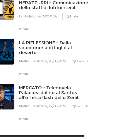
NERAZZURRI – Comunicazione
dello staff di Iotifointer.it
La Redazione,
29/08/2025
1 min di
lettura
LA RIFLESSIONE – Dalla
spacconeria di luglio al
deserto
Matteo Tombolini,
28/08/2025
2 min di
lettura
MERCATO – Telenovela
Palacios: dal no al Santos
all’offerta flash dello Zenit
Matteo Tombolini,
27/08/2025
1 min di
lettura