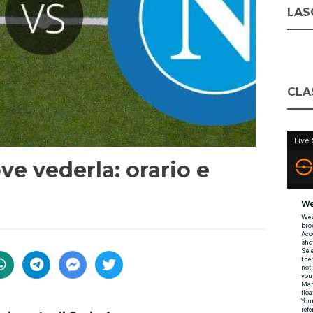
LASC
CLA
ove vederla: orario e