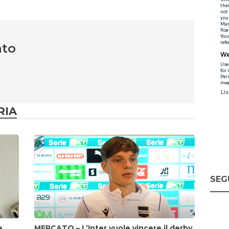
nto
RIA
SEG
e
MERCATO – L’Inter vuole vincere il derby