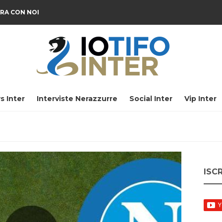
RA CON NOI
s Inter
Interviste Nerazzurre
Social Inter
Vip Inter
ISC