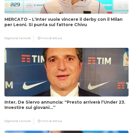
MERCATO – L’Inter vuole vincere il derby con il Milan
per Leoni. Si punta sul fattore Chivu
Digitrend,
1 anno fa
1 min di lettura
Inter, De Siervo annuncia: “Presto arriverà l’Under 23.
Investire sui giovani…”
Digitrend,
1 anno fa
1 min di lettura