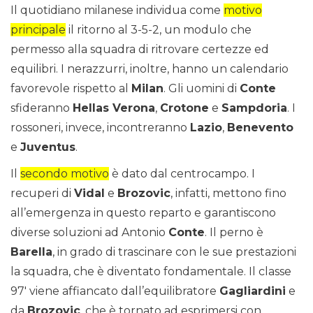
Il quotidiano milanese individua come
motivo
principale
il ritorno al 3-5-2, un modulo che
permesso alla squadra di ritrovare certezze ed
equilibri. I nerazzurri, inoltre, hanno un calendario
favorevole rispetto al
Milan
. Gli uomini di
Conte
sfideranno
Hellas Verona
,
Crotone
e
Sampdoria
. I
rossoneri, invece, incontreranno
Lazio
,
Benevento
e
Juventus
.
Il
secondo motivo
è dato dal centrocampo. I
recuperi di
Vidal
e
Brozovic
, infatti, mettono fino
all’emergenza in questo reparto e garantiscono
diverse soluzioni ad Antonio
Conte
. Il perno è
Barella
, in grado di trascinare con le sue prestazioni
la squadra, che è diventato fondamentale. Il classe
97′ viene affiancato dall’equilibratore
Gagliardini
e
da
Brozovic
, che è tornato ad esprimersi con