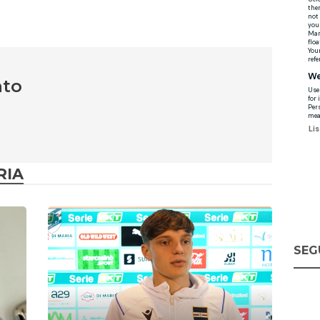
nto
RIA
SEG