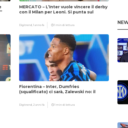
e
MERCATO – L’Inter vuole vincere il derby
i”
con il Milan per Leoni. Si punta sul
fattore Chivu
NEW
Digitrend,
1 anno fa
1 min di lettura
Fiorentina – Inter, Dumfries
(squalificato) ci sarà, Zalewski no: il
motivo
Digitrend,
2 anni fa
1 min di lettura