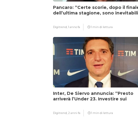
Pancaro: “Certe scorie, dopo il final
dell’ultima stagione, sono inevitabil
Digitrend,
1 anno fa
1 min di lettura
Inter, De Siervo annuncia: “Presto
arriverà l’Under 23. Investire sui
giovani…”
Digitrend,
2 anni fa
1 min di lettura