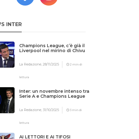
S INTER
Champions League, c’è già il
Liverpool nel mirino di Chivu
La Redazione,
28/11/2025
2 min di
lettura
Inter: un novembre intenso tra
Serie A e Champions League
La Redazione,
31/10/2025
3 min di
lettura
AI LETTORI E AI TIFOSI