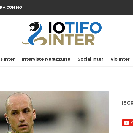
RA CON NOI
s Inter
Interviste Nerazzurre
Social Inter
Vip Inter
ISC