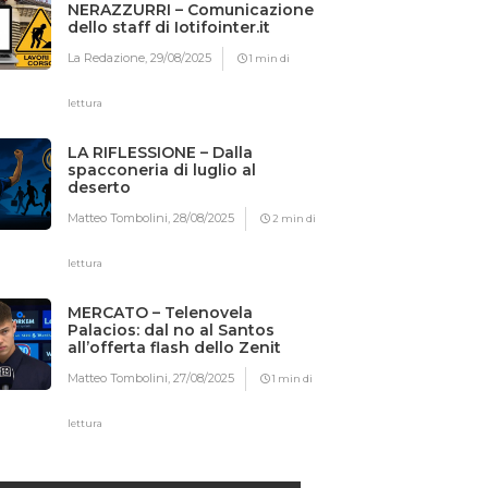
NERAZZURRI – Comunicazione
dello staff di Iotifointer.it
La Redazione,
29/08/2025
1 min di
lettura
LA RIFLESSIONE – Dalla
spacconeria di luglio al
deserto
Matteo Tombolini,
28/08/2025
2 min di
lettura
MERCATO – Telenovela
Palacios: dal no al Santos
all’offerta flash dello Zenit
Matteo Tombolini,
27/08/2025
1 min di
lettura