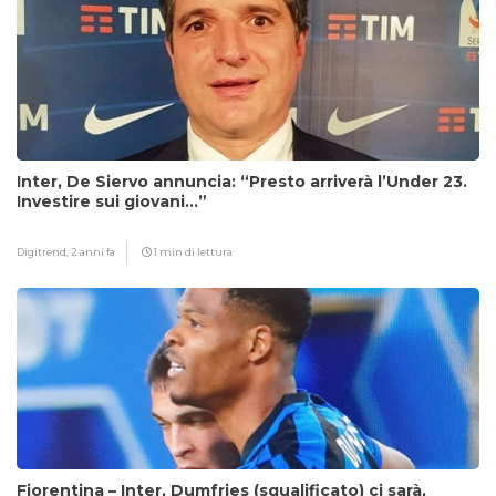
Inter, De Siervo annuncia: “Presto arriverà l’Under 23.
Investire sui giovani…”
Digitrend,
2 anni fa
1 min di lettura
Fiorentina – Inter, Dumfries (squalificato) ci sarà,