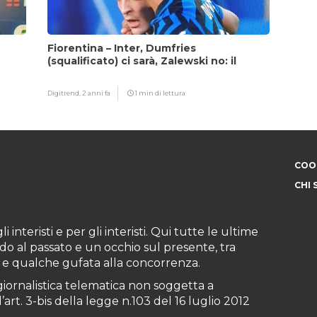
Fiorentina – Inter, Dumfries
(squalificato) ci sarà, Zalewski no: il
motivo
Digitrend,
2 anni fa
1 min di lettura
COOK
CHI 
i interisti e per gli interisti. Qui tutte le ultime
do al passato e un occhio sul presente, tra
ioni e qualche gufata alla concorrenza.
iornalistica telematica non soggetta a
art. 3-bis della legge n.103 del 16 luglio 2012