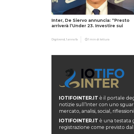
Inter, De Siervo annuncia: “Presto
arriverà l’Under 23. Investire sui
giovani…”
Digitrend,
1 anno fa
1 min di lettura
IOTIFOINTER.IT
è il portale degl
notizie sull’Inter con uno sguar
mercato, analisi, social, rifless
IOTIFOINTER.IT
è una testata g
registrazione come previsto dall’