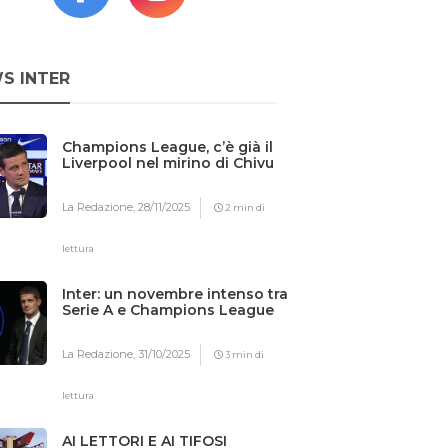
S INTER
Champions League, c’è già il
Liverpool nel mirino di Chivu
La Redazione,
28/11/2025
2 min di
lettura
Inter: un novembre intenso tra
Serie A e Champions League
La Redazione,
31/10/2025
3 min di
lettura
AI LETTORI E AI TIFOSI