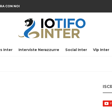
RA CON NOI
s Inter
Interviste Nerazzurre
Social Inter
Vip Inter
ISC