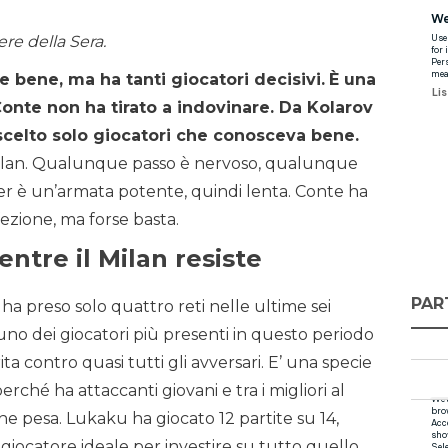
ere della Sera.
e bene, ma ha tanti giocatori decisivi.
È una
Conte non ha tirato a indovinare. Da Kolarov
 scelto solo giocatori che conosceva bene.
Milan. Qualunque passo è nervoso, qualunque
er è un’armata potente, quindi lenta. Conte ha
ezione, ma forse basta.
ntre il Milan resiste
PAR
 ha preso solo quattro reti nelle ultime sei
 uno dei giocatori più presenti in questo periodo
ta contro quasi tutti gli avversari. E’ una specie
ché ha attaccanti giovani e tra i migliori al
 pesa. Lukaku ha giocato 12 partite su 14,
giocatore ideale per investire su tutto quello