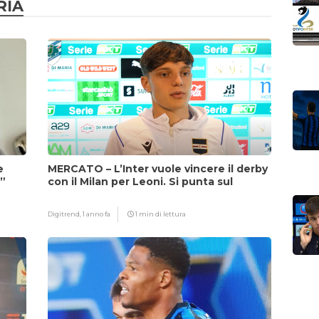
RIA
e
MERCATO – L’Inter vuole vincere il derby
i”
con il Milan per Leoni. Si punta sul
fattore Chivu
Digitrend,
1 anno fa
1 min di lettura