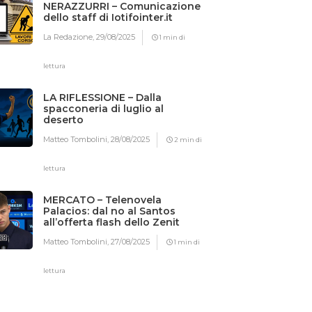
NERAZZURRI – Comunicazione
dello staff di Iotifointer.it
La Redazione,
29/08/2025
1 min di
lettura
LA RIFLESSIONE – Dalla
spacconeria di luglio al
deserto
Matteo Tombolini,
28/08/2025
2 min di
lettura
MERCATO – Telenovela
Palacios: dal no al Santos
all’offerta flash dello Zenit
Matteo Tombolini,
27/08/2025
1 min di
lettura