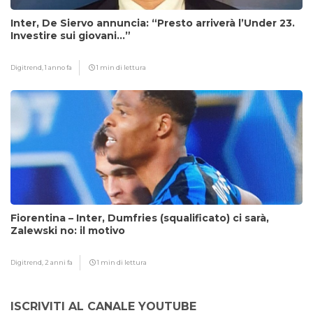
Inter, De Siervo annuncia: “Presto arriverà l’Under 23.
Investire sui giovani…”
Digitrend,
1 anno fa
1 min di lettura
Fiorentina – Inter, Dumfries (squalificato) ci sarà,
Zalewski no: il motivo
Digitrend,
2 anni fa
1 min di lettura
ISCRIVITI AL CANALE YOUTUBE