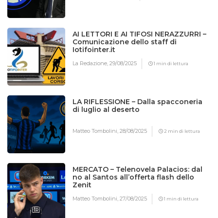
AI LETTORI E AI TIFOSI NERAZZURRI –
Comunicazione dello staff di
Iotifointer.it
La Redazione,
29/08/2025
1 min di lettura
LA RIFLESSIONE – Dalla spacconeria
di luglio al deserto
Matteo Tombolini,
28/08/2025
2 min di lettura
MERCATO – Telenovela Palacios: dal
no al Santos all’offerta flash dello
Zenit
Matteo Tombolini,
27/08/2025
1 min di lettura