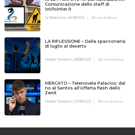
Comunicazione dello staff di
Iotifointer.it
La Redazione,
29/08/2025
1 min di lettura
LA RIFLESSIONE – Dalla spacconeria
di luglio al deserto
Matteo Tombolini,
28/08/2025
2 min di lettura
MERCATO – Telenovela Palacios: dal
no al Santos all’offerta flash dello
Zenit
Matteo Tombolini,
27/08/2025
1 min di lettura