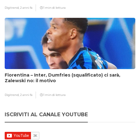
Digitrend,
2 anni fa
1 min di lettura
Fiorentina – Inter, Dumfries (squalificato) ci sarà,
Zalewski no: il motivo
Digitrend,
2 anni fa
1 min di lettura
ISCRIVITI AL CANALE YOUTUBE