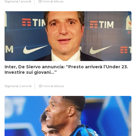
Digitrend,
1 anno fa
1 min di lettura
Inter, De Siervo annuncia: “Presto arriverà l’Under 23.
Investire sui giovani…”
Digitrend,
2 anni fa
1 min di lettura