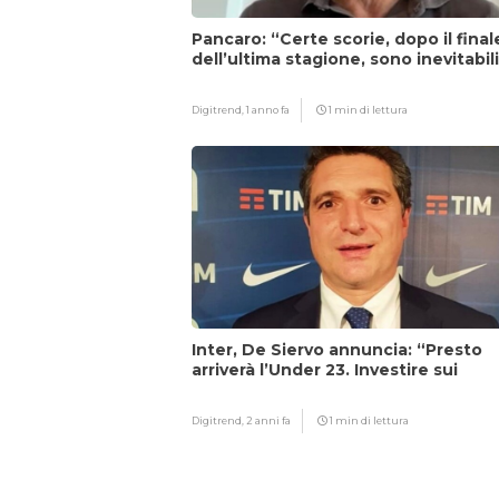
Pancaro: “Certe scorie, dopo il final
dell’ultima stagione, sono inevitabil
Digitrend,
1 anno fa
1 min di lettura
Inter, De Siervo annuncia: “Presto
arriverà l’Under 23. Investire sui
giovani…”
Digitrend,
2 anni fa
1 min di lettura