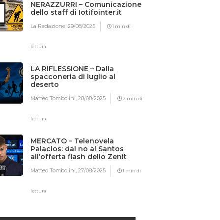
NERAZZURRI – Comunicazione
dello staff di Iotifointer.it
La Redazione,
29/08/2025
1 min di
lettura
LA RIFLESSIONE – Dalla
spacconeria di luglio al
deserto
Matteo Tombolini,
28/08/2025
2 min di
lettura
MERCATO – Telenovela
Palacios: dal no al Santos
all’offerta flash dello Zenit
Matteo Tombolini,
27/08/2025
1 min di
lettura