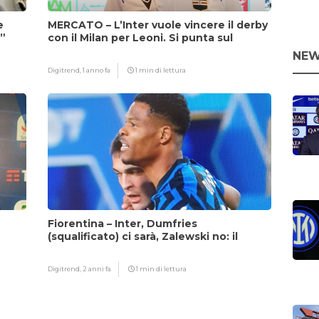
e
MERCATO – L’Inter vuole vincere il derby
i”
con il Milan per Leoni. Si punta sul
fattore Chivu
NEW
Digitrend,
1 anno fa
1 min di lettura
Fiorentina – Inter, Dumfries
(squalificato) ci sarà, Zalewski no: il
motivo
Digitrend,
2 anni fa
1 min di lettura