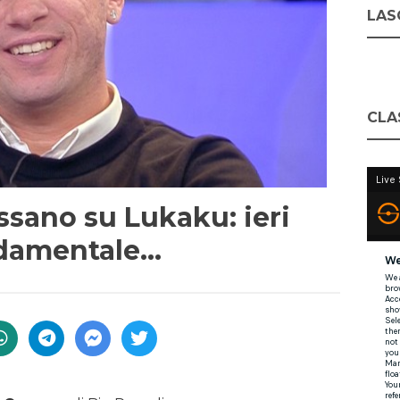
LASC
CLA
assano su Lukaku: ieri
ndamentale…