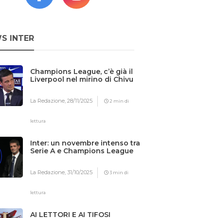
S INTER
Champions League, c’è già il
Liverpool nel mirino di Chivu
La Redazione,
28/11/2025
2 min di
lettura
Inter: un novembre intenso tra
Serie A e Champions League
La Redazione,
31/10/2025
3 min di
lettura
AI LETTORI E AI TIFOSI