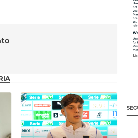
nto
RIA
SEG