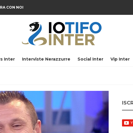
RA CON NOI
s Inter
Interviste Nerazzurre
Social Inter
Vip Inter
ISC