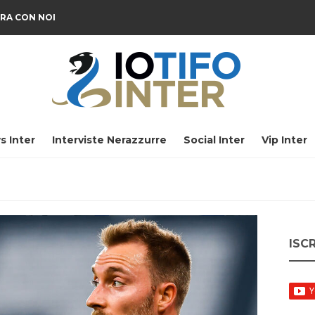
RA CON NOI
s Inter
Interviste Nerazzurre
Social Inter
Vip Inter
ISC