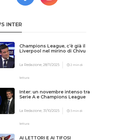
S INTER
Champions League, c’è già il
Liverpool nel mirino di Chivu
La Redazione,
28/11/2025
2 min di
lettura
Inter: un novembre intenso tra
Serie A e Champions League
La Redazione,
31/10/2025
3 min di
lettura
AI LETTORI E AI TIFOSI