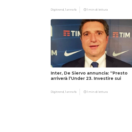
Digitrend,
1 anno fa
1 min di lettura
Inter, De Siervo annuncia: “Presto
arriverà l’Under 23. Investire sui
giovani…”
Digitrend,
1 anno fa
1 min di lettura