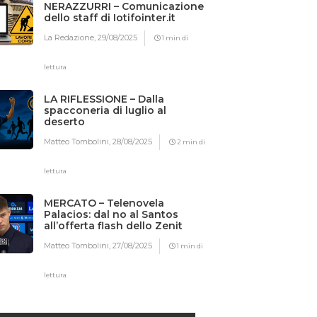
NERAZZURRI – Comunicazione
dello staff di Iotifointer.it
La Redazione,
29/08/2025
1 min di
lettura
LA RIFLESSIONE – Dalla
spacconeria di luglio al
deserto
Matteo Tombolini,
28/08/2025
2 min di
lettura
MERCATO – Telenovela
Palacios: dal no al Santos
all’offerta flash dello Zenit
Matteo Tombolini,
27/08/2025
1 min di
lettura