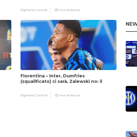
fattore Chivu
Digitrend,
1 anno fa
1 min di lettura
NEW
Fiorentina – Inter, Dumfries
(squalificato) ci sarà, Zalewski no: il
motivo
Digitrend,
2 anni fa
1 min di lettura