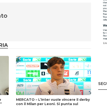
nto
RIA
SEG
e
MERCATO – L’Inter vuole vincere il derby
i”
con il Milan per Leoni. Si punta sul