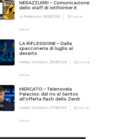
NERAZZURRI – Comunicazione
dello staff di Iotifointer.it
La Redazione,
29/08/2025
1 min di
lettura
LA RIFLESSIONE – Dalla
spacconeria di luglio al
deserto
Matteo Tombolini,
28/08/2025
2 min di
lettura
MERCATO – Telenovela
Palacios: dal no al Santos
all’offerta flash dello Zenit
Matteo Tombolini,
27/08/2025
1 min di
lettura