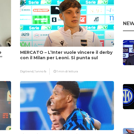
NEW
e
MERCATO – L’Inter vuole vincere il derby
i”
con il Milan per Leoni. Si punta sul
fattore Chivu
Digitrend,
1 anno fa
1 min di lettura