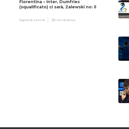
Fiorentina – Inter, Dumfries
(squalificato) ci sarà, Zalewski no: il
motivo
Digitrend,
2 anni fa
1 min di lettura