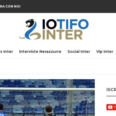
RA CON NOI
s Inter
Interviste Nerazzurre
Social Inter
Vip Inter
ISC