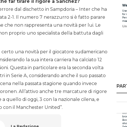
chè far tirare il rigore a Sanchez?
l’errore dal dischetto in Sampdoria – Inter che ha
nata 2-1. Il numero 7 nerazzurro si è fatto parare
e che non rappresenta una novità per lui. Le
non proprio uno specialista della battuta dagli
 è certo una novità per il giocatore sudamericano
nsiderando la sua intera carriera ha calciato 12
sioni. Questa in particolare era la seconda volta
tri in Serie A, considerando anche il suo passato
nscena nella passata stagione quando invece
PAR
Joronen. All’attivo anche tre marcature di rigore
re a quello di oggi, 3 con la nazionale cilena, e
no con il Manchester United”.
La Redazione