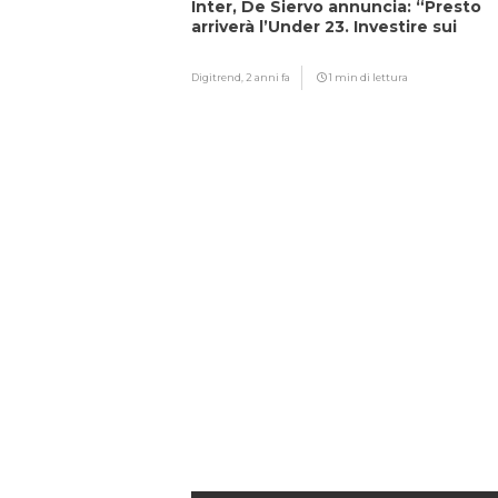
Inter, De Siervo annuncia: “Presto
arriverà l’Under 23. Investire sui
giovani…”
Digitrend,
2 anni fa
1 min di lettura