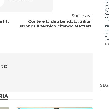
Successivo
rtita
Conte e la dea bendata: Ziliani
stronca il tecnico citando Mazzarri
nto
SEG
RIA