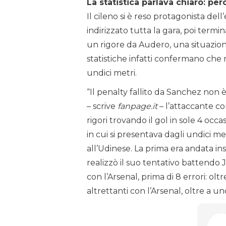
La statistica parlava chiaro: per
Il cileno si è reso protagonista del
indirizzato tutta la gara, poi termi
un rigore da Audero, una situazion
statistiche infatti confermano che 
undici metri.
“Il penalty fallito da Sanchez non
– scrive
fanpage.it
– l’attaccante co
rigori trovando il gol in sole 4 occa
in cui si presentava dagli undici me
all’Udinese. La prima era andata i
realizzò il suo tentativo battendo 
con l’Arsenal, prima di 8 errori: olt
altrettanti con l’Arsenal, oltre a u