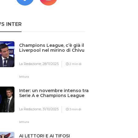
S INTER
Champions League, c’è già il
Liverpool nel mirino di Chivu
La Redazione,
28/11/2025
2 min di
lettura
Inter: un novembre intenso tra
Serie A e Champions League
La Redazione,
31/10/2025
3 min di
lettura
AI LETTORI E AI TIFOSI