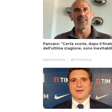
Pancaro: “Certe scorie, dopo il final
dell’ultima stagione, sono inevitabil
Digitrend,
1 anno fa
1 min di lettura