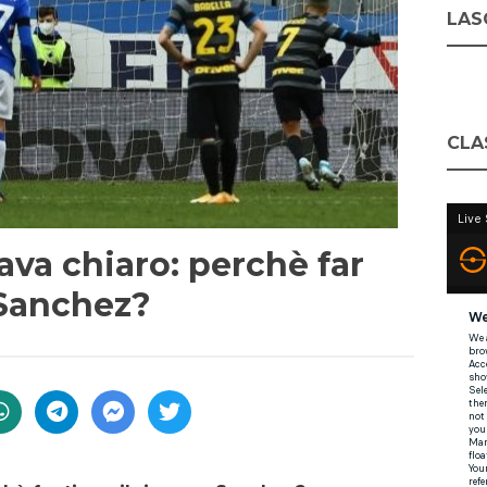
LASC
CLA
lava chiaro: perchè far
a Sanchez?