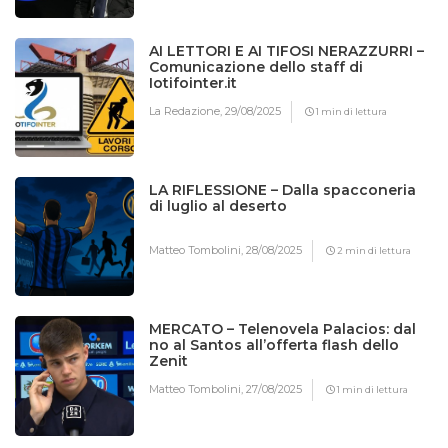
AI LETTORI E AI TIFOSI NERAZZURRI –
Comunicazione dello staff di
Iotifointer.it
La Redazione,
29/08/2025
1 min di lettura
LA RIFLESSIONE – Dalla spacconeria
di luglio al deserto
Matteo Tombolini,
28/08/2025
2 min di lettura
MERCATO – Telenovela Palacios: dal
no al Santos all’offerta flash dello
Zenit
Matteo Tombolini,
27/08/2025
1 min di lettura