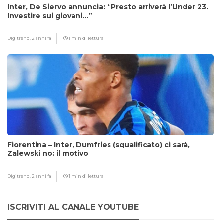
Inter, De Siervo annuncia: “Presto arriverà l’Under 23.
Investire sui giovani…”
Digitrend,
2 anni fa
1 min di lettura
Fiorentina – Inter, Dumfries (squalificato) ci sarà,
Zalewski no: il motivo
Digitrend,
2 anni fa
1 min di lettura
ISCRIVITI AL CANALE YOUTUBE