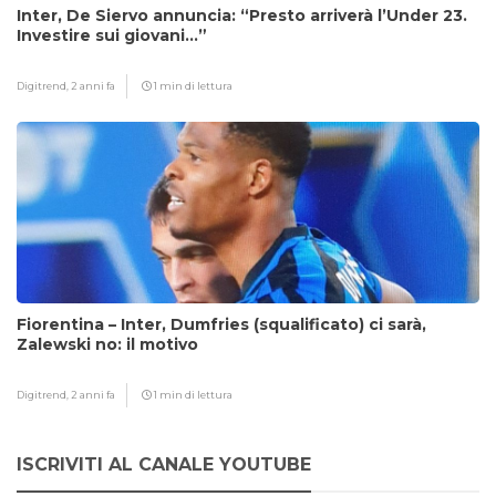
Inter, De Siervo annuncia: “Presto arriverà l’Under 23.
Investire sui giovani…”
Digitrend,
2 anni fa
1 min di lettura
Fiorentina – Inter, Dumfries (squalificato) ci sarà,
Zalewski no: il motivo
Digitrend,
2 anni fa
1 min di lettura
ISCRIVITI AL CANALE YOUTUBE