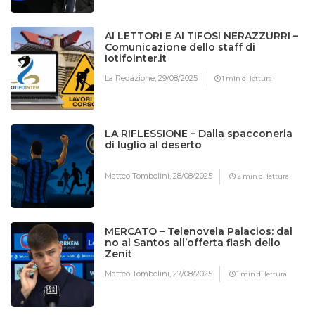
AI LETTORI E AI TIFOSI NERAZZURRI –
Comunicazione dello staff di
Iotifointer.it
La Redazione,
29/08/2025
1 min di lettura
LA RIFLESSIONE – Dalla spacconeria
di luglio al deserto
Matteo Tombolini,
28/08/2025
2 min di lettura
MERCATO – Telenovela Palacios: dal
no al Santos all’offerta flash dello
Zenit
Matteo Tombolini,
27/08/2025
1 min di lettura