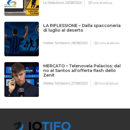
La Redazione,
29/08/2025
1 min di lettura
LA RIFLESSIONE – Dalla spacconeria
di luglio al deserto
Matteo Tombolini,
28/08/2025
2 min di lettura
MERCATO – Telenovela Palacios: dal
no al Santos all’offerta flash dello
Zenit
Matteo Tombolini,
27/08/2025
1 min di lettura