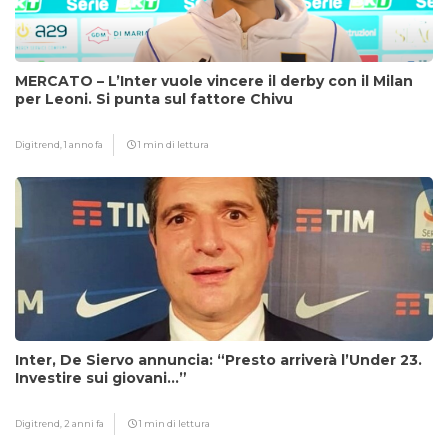
MERCATO – L’Inter vuole vincere il derby con il Milan
per Leoni. Si punta sul fattore Chivu
Digitrend,
1 anno fa
1 min di lettura
Inter, De Siervo annuncia: “Presto arriverà l’Under 23.
Investire sui giovani…”
Digitrend,
2 anni fa
1 min di lettura