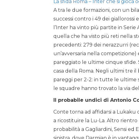
La sfida Roma – Inter che si gioca o
A tra le due formazioni, con un bil
successi contro i 49 dei giallorossi
l’Inter ha vinto più partite in Serie
quella che ha visto più reti nella st
precedenti: 279 dei nerazzurri (re
un’avversaria nella competizione) 
pareggiato le ultime cinque sfide. 
casa della Roma. Negli ultimi tre il
pareggi per 2-2: in tutte le ultime
le squadre hanno trovato la via del
Il probabile undici di Antonio C
Conte torna ad affidarsi a Lukaku 
a ricostituire la Lu-La. Altro rientro
probabilità a Gagliardini, Sensi ed 
sinistra, dove Darmian è in vantag