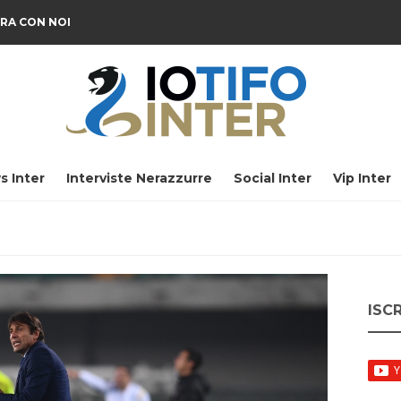
RA CON NOI
s Inter
Interviste Nerazzurre
Social Inter
Vip Inter
ISC