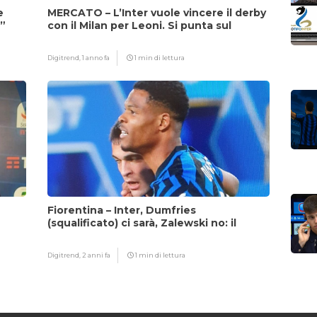
e
MERCATO – L’Inter vuole vincere il derby
i”
con il Milan per Leoni. Si punta sul
fattore Chivu
Digitrend,
1 anno fa
1 min di lettura
Fiorentina – Inter, Dumfries
(squalificato) ci sarà, Zalewski no: il
motivo
Digitrend,
2 anni fa
1 min di lettura