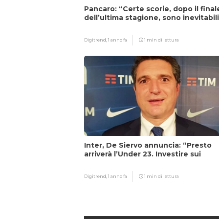
Pancaro: “Certe scorie, dopo il final
dell’ultima stagione, sono inevitabil
Digitrend,
1 anno fa
1 min di lettura
Inter, De Siervo annuncia: “Presto
arriverà l’Under 23. Investire sui
giovani…”
Digitrend,
1 anno fa
1 min di lettura