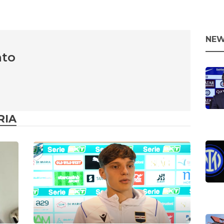
NEW
nto
RIA