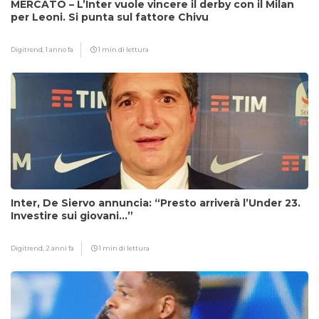
MERCATO – L’Inter vuole vincere il derby con il Milan
per Leoni. Si punta sul fattore Chivu
Digitrend,
1 anno fa
1 min di lettura
Inter, De Siervo annuncia: “Presto arriverà l’Under 23.
Investire sui giovani…”
Digitrend,
2 anni fa
1 min di lettura