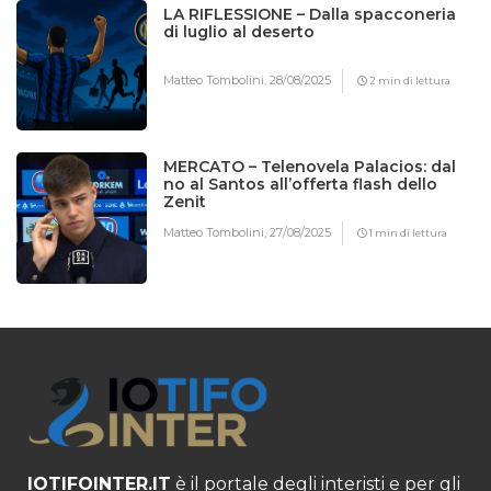
LA RIFLESSIONE – Dalla spacconeria
di luglio al deserto
Matteo Tombolini,
28/08/2025
2 min di lettura
MERCATO – Telenovela Palacios: dal
no al Santos all’offerta flash dello
Zenit
Matteo Tombolini,
27/08/2025
1 min di lettura
IOTIFOINTER.IT
è il portale degli interisti e per gli