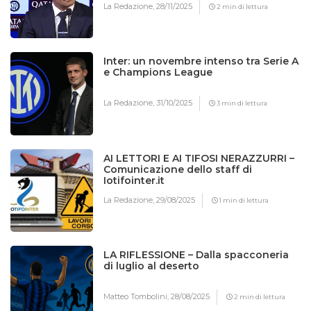
La Redazione,
28/11/2025
2 min di lettura
Inter: un novembre intenso tra Serie A
e Champions League
La Redazione,
31/10/2025
3 min di lettura
AI LETTORI E AI TIFOSI NERAZZURRI –
Comunicazione dello staff di
Iotifointer.it
La Redazione,
29/08/2025
1 min di lettura
LA RIFLESSIONE – Dalla spacconeria
di luglio al deserto
Matteo Tombolini,
28/08/2025
2 min di lettura