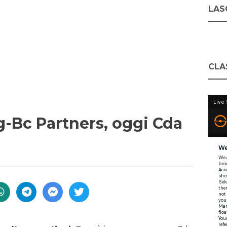
LASC
CLA
g-Bc Partners, oggi Cda