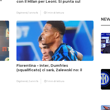
i”
con il Milan per Leoni. Si punta sul
fattore Chivu
Digitrend,
1 anno fa
1 min di lettura
NEW
Fiorentina – Inter, Dumfries
(squalificato) ci sarà, Zalewski no: il
motivo
Digitrend,
2 anni fa
1 min di lettura