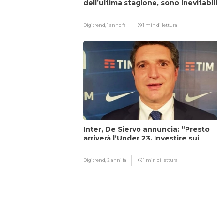
dell’ultima stagione, sono inevitabil
Digitrend,
1 anno fa
1 min di lettura
Inter, De Siervo annuncia: “Presto
arriverà l’Under 23. Investire sui
giovani…”
Digitrend,
2 anni fa
1 min di lettura