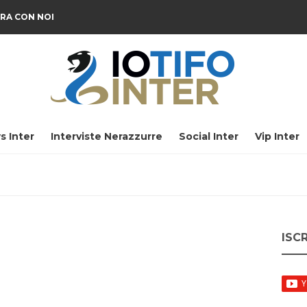
RA CON NOI
s Inter
Interviste Nerazzurre
Social Inter
Vip Inter
ISC