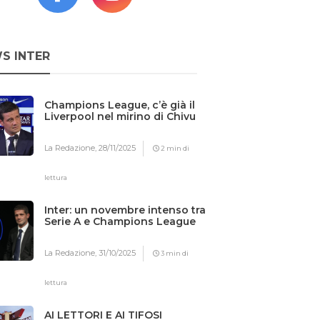
S INTER
Champions League, c’è già il
Liverpool nel mirino di Chivu
La Redazione,
28/11/2025
2 min di
lettura
Inter: un novembre intenso tra
Serie A e Champions League
La Redazione,
31/10/2025
3 min di
lettura
AI LETTORI E AI TIFOSI