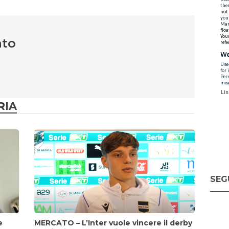
nto
RIA
SEG
e
MERCATO – L’Inter vuole vincere il derby