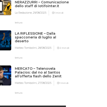
NERAZZURRI – Comunicazione
dello staff di Iotifointer.it
La Redazione,
29/08/2025
1 min di
lettura
LA RIFLESSIONE – Dalla
spacconeria di luglio al
deserto
Matteo Tombolini,
28/08/2025
2 min di
lettura
MERCATO – Telenovela
Palacios: dal no al Santos
all’offerta flash dello Zenit
Matteo Tombolini,
27/08/2025
1 min di
lettura