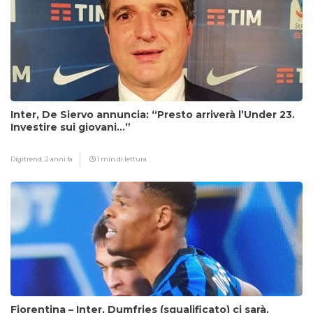
Inter, De Siervo annuncia: “Presto arriverà l’Under 23.
Investire sui giovani…”
Digitrend,
2 anni fa
1 min di lettura
Fiorentina – Inter, Dumfries (squalificato) ci sarà,