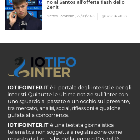
no al Santos all’offerta flash dello
Zenit
Matteo Tombolini,
27/08/2025
1 min di lettura
IOTIFOINTER.IT
è il portale degli interisti e per gli
interisti. Qui tutte le ultime notizie sull’Inter con
uno sguardo al passato e un occhio sul presente,
tra mercato, analisi, social, riflessioni e qualche
gufata alla concorrenza.
IOTIFOINTER.IT
è una testata giornalistica
telematica non soggetta a registrazione come
previsto dall’art. 3-bis della legge n.103 del 16