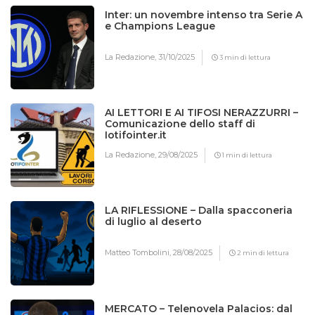
Inter: un novembre intenso tra Serie A
e Champions League
La Redazione,
31/10/2025
3 min di lettura
AI LETTORI E AI TIFOSI NERAZZURRI –
Comunicazione dello staff di
Iotifointer.it
La Redazione,
29/08/2025
1 min di lettura
LA RIFLESSIONE – Dalla spacconeria
di luglio al deserto
Matteo Tombolini,
28/08/2025
2 min di lettura
MERCATO – Telenovela Palacios: dal