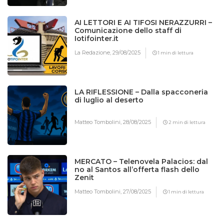
AI LETTORI E AI TIFOSI NERAZZURRI –
Comunicazione dello staff di
Iotifointer.it
La Redazione,
29/08/2025
1 min di lettura
LA RIFLESSIONE – Dalla spacconeria
di luglio al deserto
Matteo Tombolini,
28/08/2025
2 min di lettura
MERCATO – Telenovela Palacios: dal
no al Santos all’offerta flash dello
Zenit
Matteo Tombolini,
27/08/2025
1 min di lettura