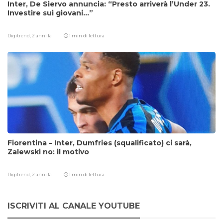
Inter, De Siervo annuncia: “Presto arriverà l’Under 23.
Investire sui giovani…”
Digitrend,
2 anni fa
1 min di lettura
Fiorentina – Inter, Dumfries (squalificato) ci sarà,
Zalewski no: il motivo
Digitrend,
2 anni fa
1 min di lettura
ISCRIVITI AL CANALE YOUTUBE