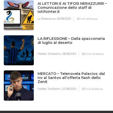
AI LETTORI E AI TIFOSI NERAZZURRI –
Comunicazione dello staff di
Iotifointer.it
La Redazione,
29/08/2025
1 min di lettura
LA RIFLESSIONE – Dalla spacconeria
di luglio al deserto
Matteo Tombolini,
28/08/2025
2 min di lettura
MERCATO – Telenovela Palacios: dal
no al Santos all’offerta flash dello
Zenit
Matteo Tombolini,
27/08/2025
1 min di lettura