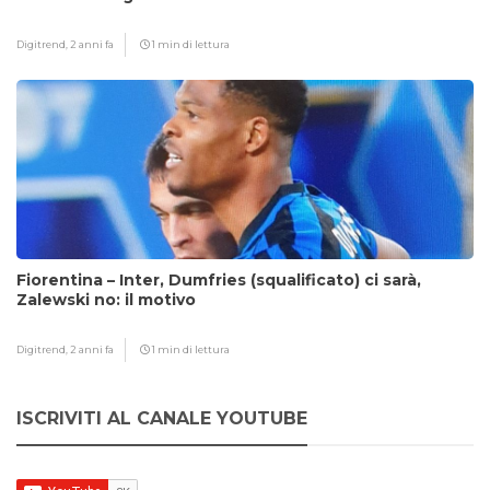
Digitrend,
2 anni fa
1 min di lettura
Fiorentina – Inter, Dumfries (squalificato) ci sarà,
Zalewski no: il motivo
Digitrend,
2 anni fa
1 min di lettura
ISCRIVITI AL CANALE YOUTUBE