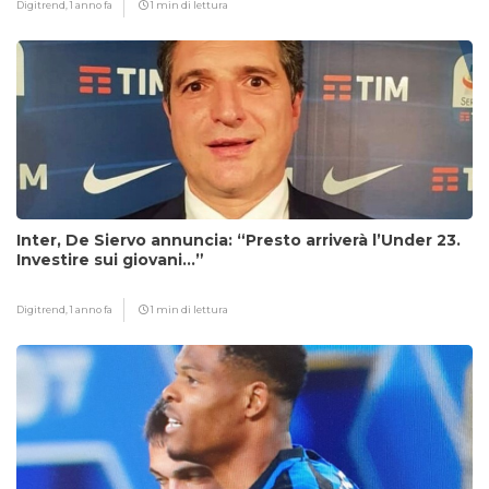
Digitrend,
1 anno fa
1 min di lettura
Inter, De Siervo annuncia: “Presto arriverà l’Under 23.
Investire sui giovani…”
Digitrend,
1 anno fa
1 min di lettura