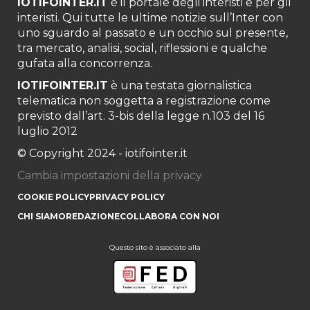
IOTIFOINTER.IT
è il portale degli interisti e per gli
interisti. Qui tutte le ultime notizie sull’Inter con
uno sguardo al passato e un occhio sul presente,
tra mercato, analisi, social, riflessioni e qualche
gufata alla concorrenza.
IOTIFOINTER.IT
è una testata giornalistica
telematica non soggetta a registrazione come
previsto dall’art. 3-bis della legge n.103 del 16
luglio 2012
© Copyright 2024 - iotifointer.it
Cambia impostazioni della privacy
COOKIE POLICY
PRIVACY POLICY
CHI SIAMO
REDAZIONE
COLLABORA CON NOI
Questo sito è associato alla