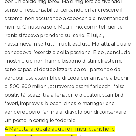
per un calcio migliore». Ma si migliora coltivando il
senso di responsabilità, cercando di far crescere il
sistema, non accusando a capocchia o inventandosi
nemici. Ci riusciva solo Mourinho, con intelligente
ironia si faceva prendere sul serio. E lui, sì,
riassumeva in sé tutti i ruoli, escluso Moratti, al quale
concedeva l’esercizio della passione. E poi, concludo,
i nostri club non hanno bisogno di stimoli esterni:
sono capaci di destabilizzarsi da soli partendo da
vergognose assemblee di Lega per arrivare a buchi
di 500, 600 milioni, attraverso esami farlocchi, false
positività, scazzi tra allenatori e giocatori, scambi di
favori, improvvisi blocchi cinesi e manager che
venderebbero l’anima al diavolo pur di conservare
un posto in consiglio federale.
A Marotta, al quale auguro il meglio, anche lo