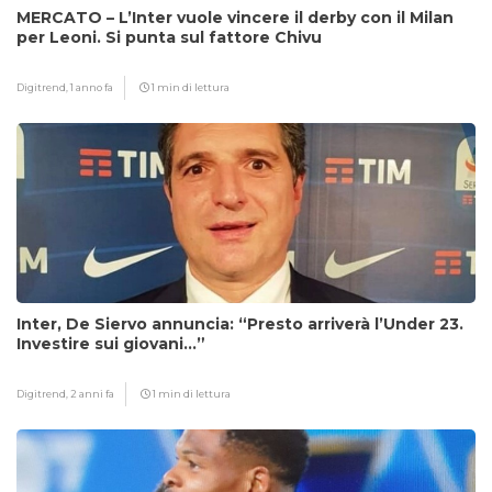
MERCATO – L’Inter vuole vincere il derby con il Milan
per Leoni. Si punta sul fattore Chivu
Digitrend,
1 anno fa
1 min di lettura
Inter, De Siervo annuncia: “Presto arriverà l’Under 23.
Investire sui giovani…”
Digitrend,
2 anni fa
1 min di lettura