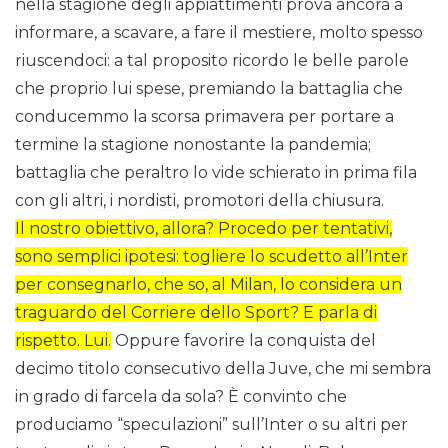
nella stagione degli appiattimenti prova ancora a
informare, a scavare, a fare il mestiere, molto spesso
riuscendoci: a tal proposito ricordo le belle parole
che proprio lui spese, premiando la battaglia che
conducemmo la scorsa primavera per portare a
termine la stagione nonostante la pandemia;
battaglia che peraltro lo vide schierato in prima fila
con gli altri, i nordisti, promotori della chiusura.
Il nostro obiettivo, allora? Procedo per tentativi,
sono semplici ipotesi: togliere lo scudetto all’Inter
per consegnarlo, che so, al Milan, lo considera un
traguardo del Corriere dello Sport? E parla di
rispetto. Lui.
Oppure favorire la conquista del
decimo titolo consecutivo della Juve, che mi sembra
in grado di farcela da sola? È convinto che
produciamo “speculazioni” sull’Inter o su altri per