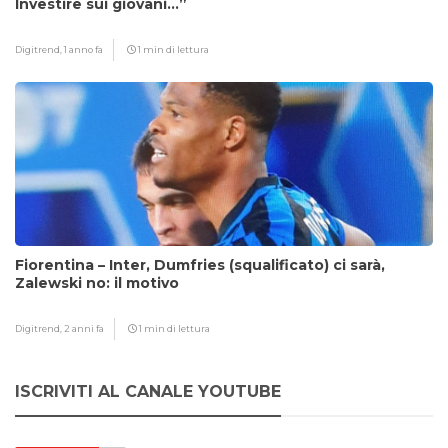
Investire sui giovani…”
Digitrend,
1 anno fa
1 min di lettura
Fiorentina – Inter, Dumfries (squalificato) ci sarà,
Zalewski no: il motivo
Digitrend,
2 anni fa
1 min di lettura
ISCRIVITI AL CANALE YOUTUBE