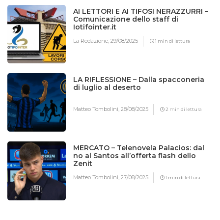
AI LETTORI E AI TIFOSI NERAZZURRI –
Comunicazione dello staff di
Iotifointer.it
La Redazione,
29/08/2025
1 min di lettura
LA RIFLESSIONE – Dalla spacconeria
di luglio al deserto
Matteo Tombolini,
28/08/2025
2 min di lettura
MERCATO – Telenovela Palacios: dal
no al Santos all’offerta flash dello
Zenit
Matteo Tombolini,
27/08/2025
1 min di lettura