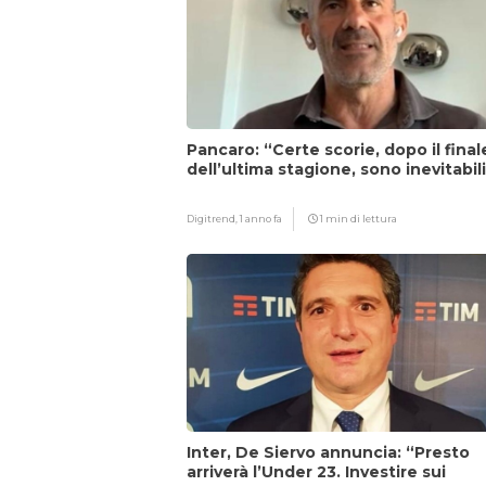
Pancaro: “Certe scorie, dopo il final
dell’ultima stagione, sono inevitabil
Digitrend,
1 anno fa
1 min di lettura
Inter, De Siervo annuncia: “Presto
arriverà l’Under 23. Investire sui