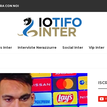
RA CON NOI
s Inter
Interviste Nerazzurre
Social Inter
Vip Inter
ISC