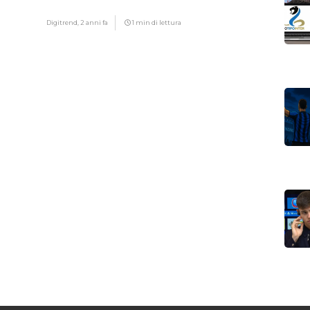
motivo
Digitrend,
2 anni fa
1 min di lettura