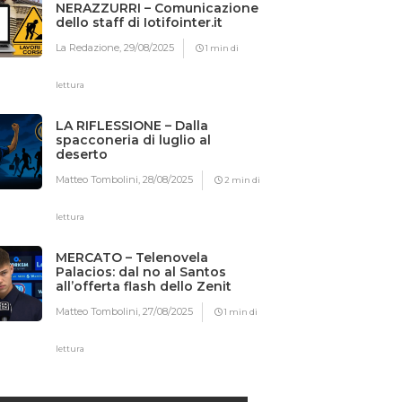
NERAZZURRI – Comunicazione
dello staff di Iotifointer.it
La Redazione,
29/08/2025
1 min di
lettura
LA RIFLESSIONE – Dalla
spacconeria di luglio al
deserto
Matteo Tombolini,
28/08/2025
2 min di
lettura
MERCATO – Telenovela
Palacios: dal no al Santos
all’offerta flash dello Zenit
Matteo Tombolini,
27/08/2025
1 min di
lettura