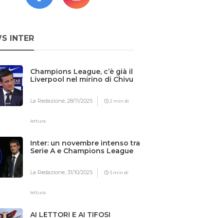
S INTER
Champions League, c’è già il
Liverpool nel mirino di Chivu
La Redazione,
28/11/2025
2 min di
lettura
Inter: un novembre intenso tra
Serie A e Champions League
La Redazione,
31/10/2025
3 min di
lettura
AI LETTORI E AI TIFOSI