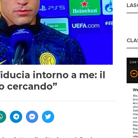
LASC
CLA
iducia intorno a me: il
mo cercando”