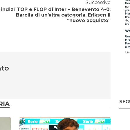
Successivo
 indizi
TOP e FLOP di Inter – Benevento 4-0:
Barella di un’altra categoria, Eriksen il
“nuovo acquisto”
nto
SEG
RIA