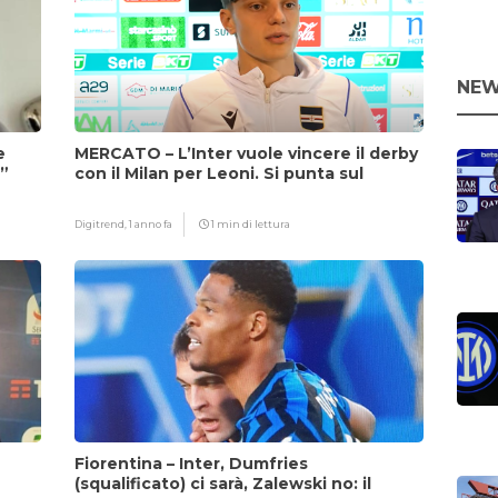
NEW
e
MERCATO – L’Inter vuole vincere il derby
i”
con il Milan per Leoni. Si punta sul
fattore Chivu
Digitrend,
1 anno fa
1 min di lettura
Fiorentina – Inter, Dumfries
(squalificato) ci sarà, Zalewski no: il