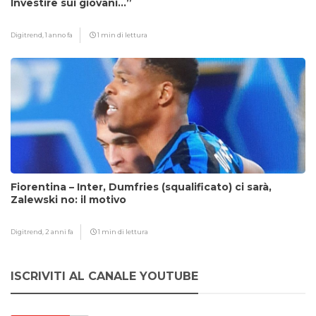
Investire sui giovani…”
Digitrend,
1 anno fa
1 min di lettura
Fiorentina – Inter, Dumfries (squalificato) ci sarà,
Zalewski no: il motivo
Digitrend,
2 anni fa
1 min di lettura
ISCRIVITI AL CANALE YOUTUBE