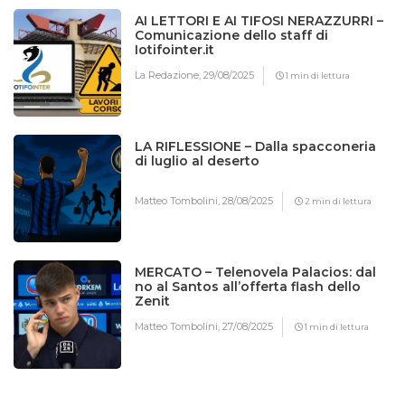
AI LETTORI E AI TIFOSI NERAZZURRI –
Comunicazione dello staff di
Iotifointer.it
La Redazione,
29/08/2025
1 min di lettura
LA RIFLESSIONE – Dalla spacconeria
di luglio al deserto
Matteo Tombolini,
28/08/2025
2 min di lettura
MERCATO – Telenovela Palacios: dal
no al Santos all’offerta flash dello
Zenit
Matteo Tombolini,
27/08/2025
1 min di lettura