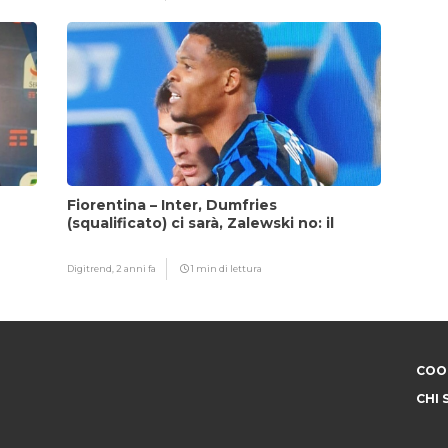
Fiorentina – Inter, Dumfries
(squalificato) ci sarà, Zalewski no: il
motivo
Digitrend,
2 anni fa
1 min di lettura
COOK
CHI 