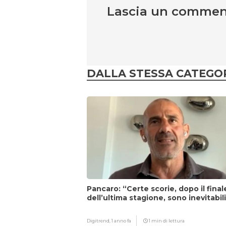
Lascia un comme
DALLA STESSA CATEGO
Pancaro: “Certe scorie, dopo il final
dell’ultima stagione, sono inevitabil
Digitrend,
1 anno fa
1 min di lettura