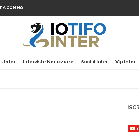
RA CON NOI
s Inter
Interviste Nerazzurre
Social Inter
Vip Inter
ISC