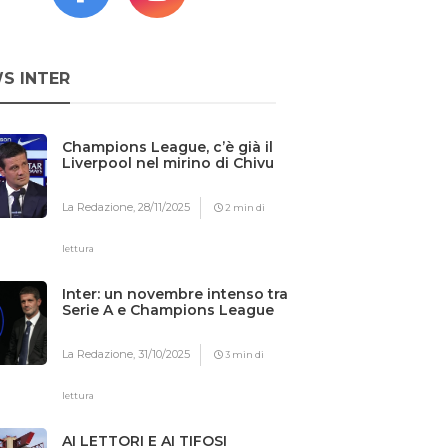
S INTER
Champions League, c’è già il
Liverpool nel mirino di Chivu
La Redazione,
28/11/2025
2 min di
lettura
Inter: un novembre intenso tra
Serie A e Champions League
La Redazione,
31/10/2025
3 min di
lettura
AI LETTORI E AI TIFOSI