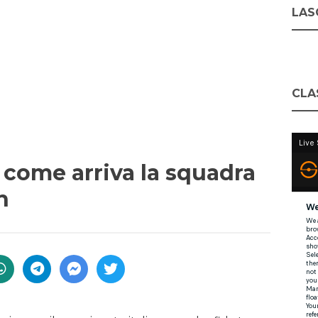
LASC
CLA
: come arriva la squadra
h