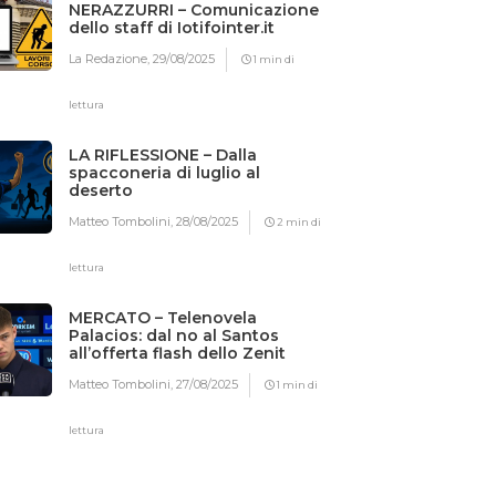
NERAZZURRI – Comunicazione
dello staff di Iotifointer.it
La Redazione,
29/08/2025
1 min di
lettura
LA RIFLESSIONE – Dalla
spacconeria di luglio al
deserto
Matteo Tombolini,
28/08/2025
2 min di
lettura
MERCATO – Telenovela
Palacios: dal no al Santos
all’offerta flash dello Zenit
Matteo Tombolini,
27/08/2025
1 min di
lettura