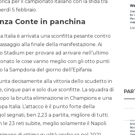
rica per il campionato italiano con la sfida tra
nerdì 5 febbraio.
enza Conte in panchina
 Italia è arrivata una sconfitta pesante contro
assaggio alla finale della manifestazione. Ai
lo Stadium per provare ad arrivare nell’ultimo
ionato le cose vanno meglio con gli otto punti
o la Sampdoria del giorno dell’Epifania.
unta decisamente alla vittoria dello scudetto in
ie, cinque pari e solo due sconfitte. La squadra di
PAR
dopo la brutta eliminazione in Champions e una
 Italia. L’attacco è il punto forte della
segnati, ben 2,23 a partita, migliore di tutti.
 le 23 reti subite, meglio solamente il Napoli.
rimane di ottima qualità anche se nel 2021