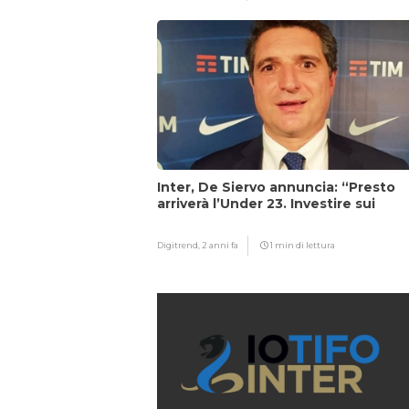
Inter, De Siervo annuncia: “Presto
arriverà l’Under 23. Investire sui
giovani…”
Digitrend,
2 anni fa
1 min di lettura