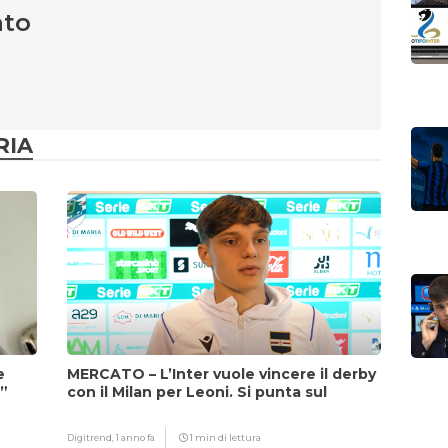
nto
RIA
e
MERCATO – L’Inter vuole vincere il derby
i”
con il Milan per Leoni. Si punta sul
fattore Chivu
Digitrend,
1 anno fa
1 min di lettura