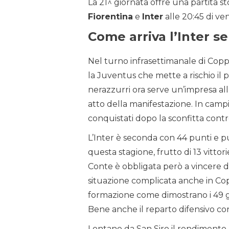
La 21^ giornata offre una partita sto
Fiorentina
e
Inter
alle 20:45 di ve
Come arriva l’Inter s
Nel turno infrasettimanale di Coppa
la Juventus che mette a rischio il p
nerazzurri ora serve un’impresa al
atto della manifestazione. In camp
conquistati dopo la sconfitta contr
L’Inter è seconda con 44 punti e p
questa stagione, frutto di 13 vittor
Conte è obbligata però a vincere 
situazione complicata anche in Coppa
formazione come dimostrano i 49 gol 
Bene anche il reparto difensivo con
Lontano da San Siro il rendimento 