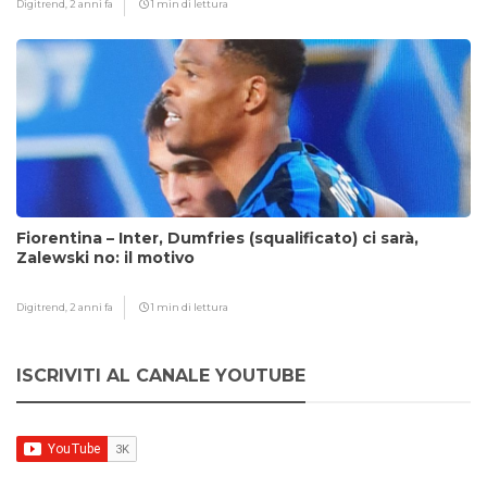
Digitrend,
2 anni fa
1 min di lettura
Fiorentina – Inter, Dumfries (squalificato) ci sarà,
Zalewski no: il motivo
Digitrend,
2 anni fa
1 min di lettura
ISCRIVITI AL CANALE YOUTUBE