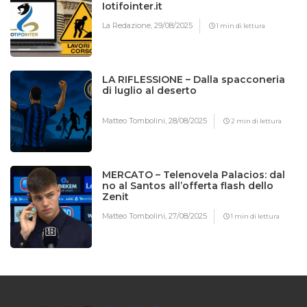
Iotifointer.it
La Redazione,
29/08/2025
1 min di lettura
LA RIFLESSIONE – Dalla spacconeria
di luglio al deserto
Matteo Tombolini,
28/08/2025
2 min di lettura
MERCATO – Telenovela Palacios: dal
no al Santos all’offerta flash dello
Zenit
Matteo Tombolini,
27/08/2025
1 min di lettura