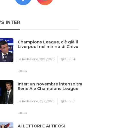
S INTER
Champions League, c’è già il
Liverpool nel mirino di Chivu
La Redazione,
28/11/2025
2 min di
lettura
Inter: un novembre intenso tra
Serie A e Champions League
La Redazione,
31/10/2025
3 min di
lettura
AI LETTORI E AI TIFOSI