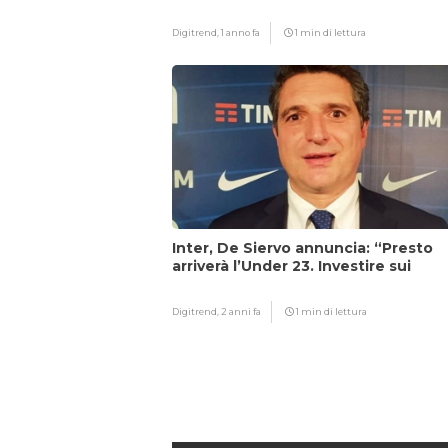
Digitrend,
1 anno fa
1 min di lettura
Inter, De Siervo annuncia: “Presto
arriverà l’Under 23. Investire sui
giovani…”
Digitrend,
2 anni fa
1 min di lettura