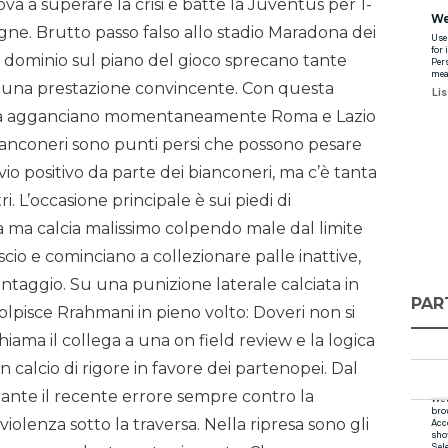
a a superare la crisi e batte la Juventus per 1-
igne. Brutto passo falso allo stadio Maradona dei
n dominio sul piano del gioco sprecano tante
 una prestazione convincente. Con questa
 casa agganciano momentaneamente Roma e Lazio
bianconeri sono punti persi che possono pesare
vio positivo da parte dei bianconeri, ma c’è tanta
i. L’occasione principale è sui piedi di
 ma calcia malissimo colpendo male dal limite
scio e cominciano a collezionare palle inattive,
antaggio. Su una punizione laterale calciata in
PAR
colpisce Rrahmani in pieno volto: Doveri non si
chiama il collega a una on field review e la logica
calcio di rigore in favore dei partenopei. Dal
ante il recente errore sempre contro la
iolenza sotto la traversa. Nella ripresa sono gli