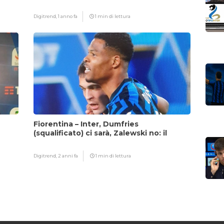
fattore Chivu
Digitrend,
1 anno fa
1 min di lettura
Fiorentina – Inter, Dumfries
(squalificato) ci sarà, Zalewski no: il
motivo
Digitrend,
2 anni fa
1 min di lettura