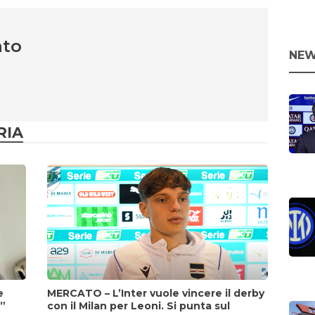
nto
NEW
RIA
e
MERCATO – L’Inter vuole vincere il derby
i”
con il Milan per Leoni. Si punta sul