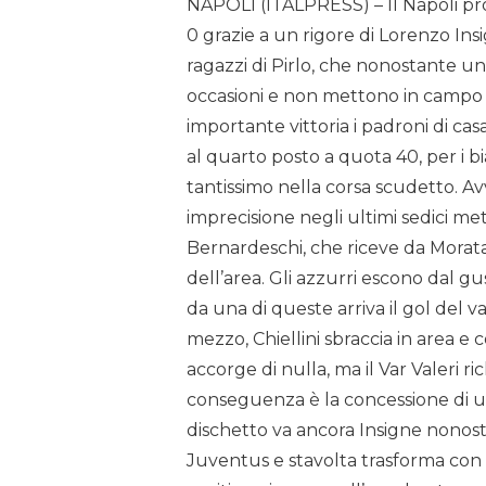
NAPOLI (ITALPRESS) – Il Napoli prov
0 grazie a un rigore di Lorenzo Ins
ragazzi di Pirlo, che nonostante u
occasioni e non mettono in campo
importante vittoria i padroni di
al quarto posto a quota 40, per i 
tantissimo nella corsa scudetto. Av
imprecisione negli ultimi sedici metr
Bernardeschi, che riceve da Morata
dell’area. Gli azzurri escono dal gu
da una di queste arriva il gol del v
mezzo, Chiellini sbraccia in area e 
accorge di nulla, ma il Var Valeri ri
conseguenza è la concessione di un 
dischetto va ancora Insigne nonost
Juventus e stavolta trasforma con v