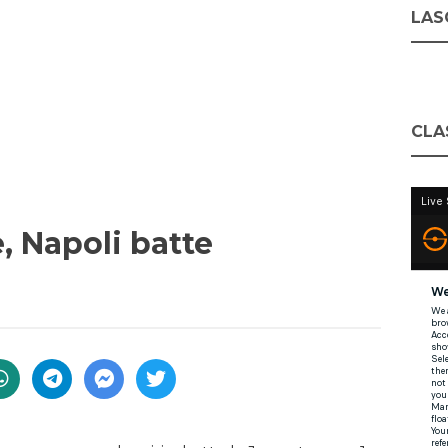
LASC
CLA
, Napoli batte