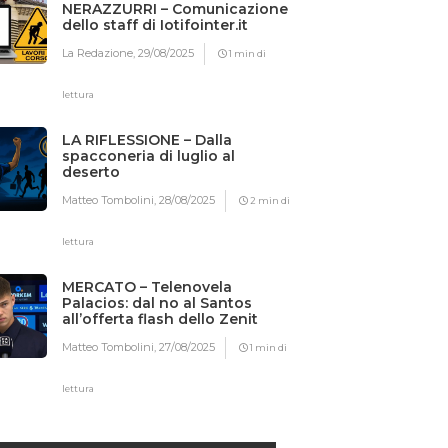
NERAZZURRI – Comunicazione
dello staff di Iotifointer.it
La Redazione,
29/08/2025
1 min di
lettura
LA RIFLESSIONE – Dalla
spacconeria di luglio al
deserto
Matteo Tombolini,
28/08/2025
2 min di
lettura
MERCATO – Telenovela
Palacios: dal no al Santos
all’offerta flash dello Zenit
Matteo Tombolini,
27/08/2025
1 min di
lettura