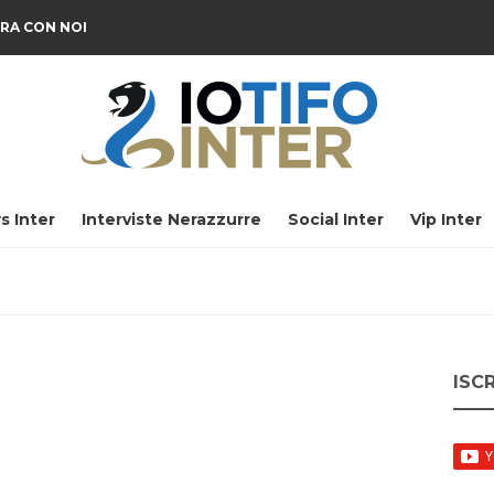
RA CON NOI
s Inter
Interviste Nerazzurre
Social Inter
Vip Inter
ISC