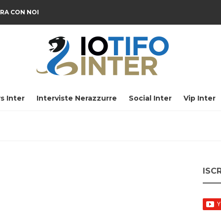
RA CON NOI
s Inter
Interviste Nerazzurre
Social Inter
Vip Inter
ISC