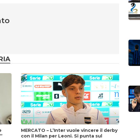
nto
RIA
e
MERCATO – L’Inter vuole vincere il derby
i”
con il Milan per Leoni. Si punta sul