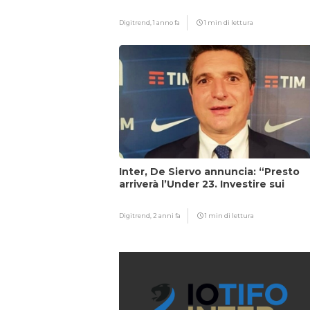
Digitrend,
1 anno fa
1 min di lettura
Inter, De Siervo annuncia: “Presto
arriverà l’Under 23. Investire sui
giovani…”
Digitrend,
2 anni fa
1 min di lettura