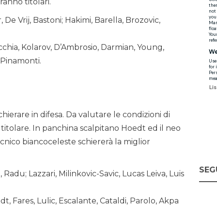
ranno titolari.
, De Vrij, Bastoni; Hakimi, Barella, Brozovic,
cchia, Kolarov, D’Ambrosio, Darmian, Young,
, Pinamonti.
ierare in difesa. Da valutare le condizioni di
tolare. In panchina scalpitano Hoedt ed il neo
tecnico biancoceleste schiererà la miglior
SEG
i, Radu; Lazzari, Milinkovic-Savic, Lucas Leiva, Luis
.
dt, Fares, Lulic, Escalante, Cataldi, Parolo, Akpa