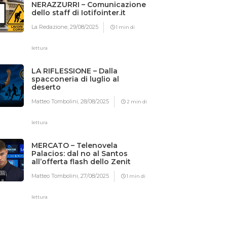
NERAZZURRI – Comunicazione
dello staff di Iotifointer.it
La Redazione,
29/08/2025
1 min di
lettura
LA RIFLESSIONE – Dalla
spacconeria di luglio al
deserto
Matteo Tombolini,
28/08/2025
2 min di
lettura
MERCATO – Telenovela
Palacios: dal no al Santos
all’offerta flash dello Zenit
Matteo Tombolini,
27/08/2025
1 min di
lettura