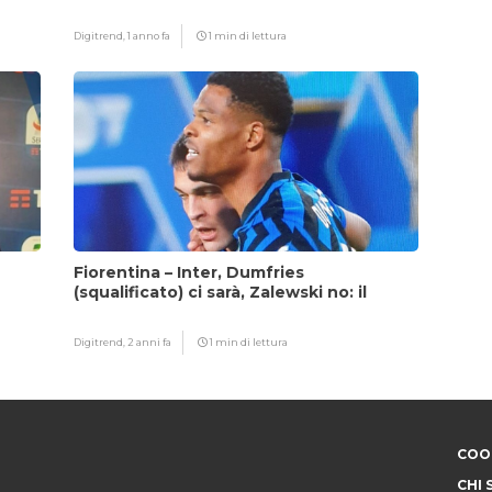
fattore Chivu
Digitrend,
1 anno fa
1 min di lettura
Fiorentina – Inter, Dumfries
(squalificato) ci sarà, Zalewski no: il
motivo
Digitrend,
2 anni fa
1 min di lettura
COOK
CHI 