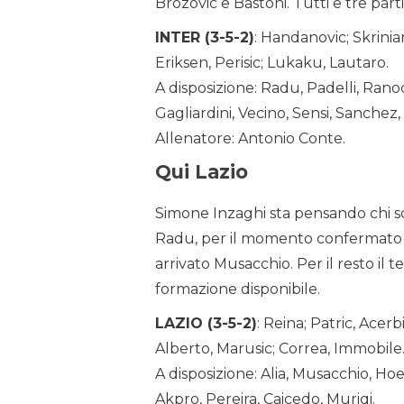
Brozovic e Bastoni. Tutti e tre parti
INTER (3-5-2)
: Handanovic; Skriniar
Eriksen, Perisic; Lukaku, Lautaro.
A disposizione: Radu, Padelli, Rano
Gagliardini, Vecino, Sensi, Sanchez
Allenatore: Antonio Conte.
Qui Lazio
Simone Inzaghi sta pensando chi sch
Radu, per il momento confermato ti
arrivato Musacchio. Per il resto il 
formazione disponibile.
LAZIO (3-5-2)
: Reina; Patric, Acerb
Alberto, Marusic; Correa, Immobile
A disposizione: Alia, Musacchio, Hoe
Akpro, Pereira, Caicedo, Muriqi.