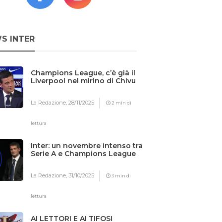
S INTER
Champions League, c’è già il
Liverpool nel mirino di Chivu
La Redazione,
28/11/2025
2 min di
lettura
Inter: un novembre intenso tra
Serie A e Champions League
La Redazione,
31/10/2025
3 min di
lettura
AI LETTORI E AI TIFOSI