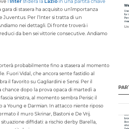
dove
l’
Inter
sfiderà la
Lazio
in una partita chiave
La gara di stasera ha acquisito un’importanza
e Juventus. Per l’Inter si tratta di un
iamo nei dettagli. Di fronte troverà i
 reduci da ben sei vittorie consecutive. Andiamo
porterà probabilmente fino a stasera al momento
e. Fuori Vidal, che ancora sente fastidio al
a il favorito su Gagliardini e Sensi. Per il
PAR
a chance dopo la prova opaca di martedì a
 fascia sinistra, al momento sembra Perisic il
to a Young e Darmian. In attacco niente riposo
mato il muro Skrinar, Bastoni e De Vrij.
tuazione diffidati: a rischio derby Barella,