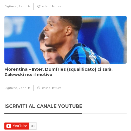
Digitrend,
2 anni fa
1 min di lettura
Fiorentina – Inter, Dumfries (squalificato) ci sarà,
Zalewski no: il motivo
Digitrend,
2 anni fa
1 min di lettura
ISCRIVITI AL CANALE YOUTUBE