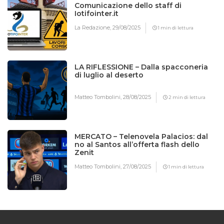
Comunicazione dello staff di
Iotifointer.it
La Redazione,
29/08/2025
1 min di lettura
LA RIFLESSIONE – Dalla spacconeria
di luglio al deserto
Matteo Tombolini,
28/08/2025
2 min di lettura
MERCATO – Telenovela Palacios: dal
no al Santos all’offerta flash dello
Zenit
Matteo Tombolini,
27/08/2025
1 min di lettura