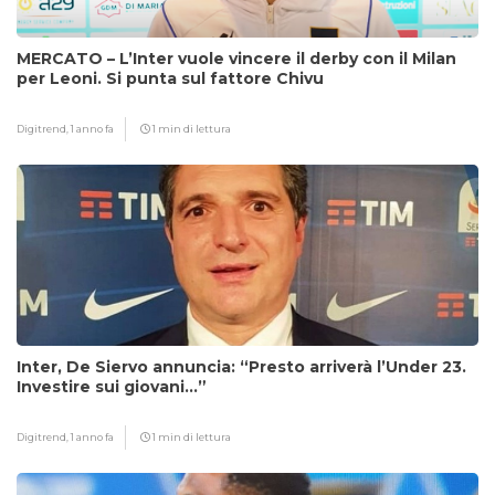
MERCATO – L’Inter vuole vincere il derby con il Milan
per Leoni. Si punta sul fattore Chivu
Digitrend,
1 anno fa
1 min di lettura
Inter, De Siervo annuncia: “Presto arriverà l’Under 23.
Investire sui giovani…”
Digitrend,
1 anno fa
1 min di lettura