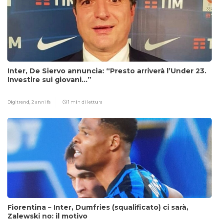
Inter, De Siervo annuncia: “Presto arriverà l’Under 23.
Investire sui giovani…”
Digitrend,
2 anni fa
1 min di lettura
Fiorentina – Inter, Dumfries (squalificato) ci sarà,
Zalewski no: il motivo