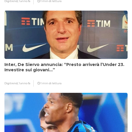
Digitrend,
1 anno fa
1 min di lettura
Inter, De Siervo annuncia: “Presto arriverà l’Under 23.
Investire sui giovani…”
Digitrend,
1 anno fa
1 min di lettura