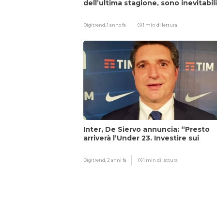
dell’ultima stagione, sono inevitabil
Digitrend,
1 anno fa
1 min di lettura
Inter, De Siervo annuncia: “Presto
arriverà l’Under 23. Investire sui
giovani…”
Digitrend,
2 anni fa
1 min di lettura