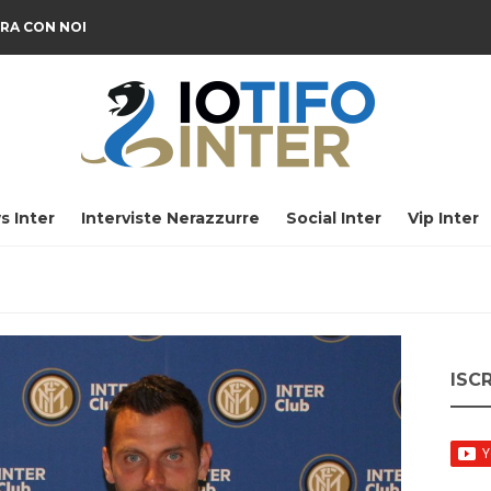
RA CON NOI
s Inter
Interviste Nerazzurre
Social Inter
Vip Inter
ISC