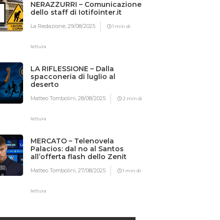
NERAZZURRI – Comunicazione
dello staff di Iotifointer.it
La Redazione,
29/08/2025
1 min di
lettura
LA RIFLESSIONE – Dalla
spacconeria di luglio al
deserto
Matteo Tombolini,
28/08/2025
2 min di
lettura
MERCATO – Telenovela
Palacios: dal no al Santos
all’offerta flash dello Zenit
Matteo Tombolini,
27/08/2025
1 min di
lettura