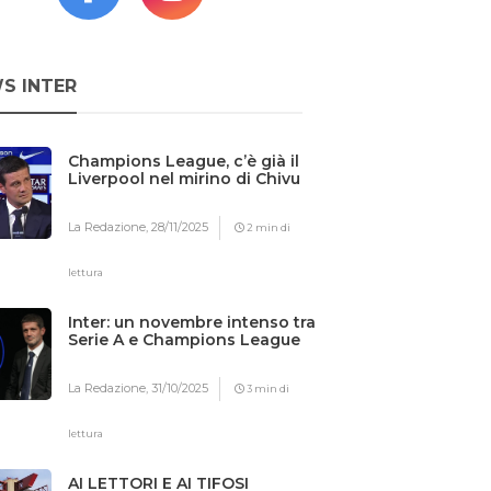
S INTER
Champions League, c’è già il
Liverpool nel mirino di Chivu
La Redazione,
28/11/2025
2 min di
lettura
Inter: un novembre intenso tra
Serie A e Champions League
La Redazione,
31/10/2025
3 min di
lettura
AI LETTORI E AI TIFOSI