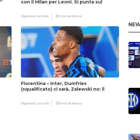
i”
con il Milan per Leoni. Si punta sul
fattore Chivu
Digitrend,
1 anno fa
1 min di lettura
NEW
Fiorentina – Inter, Dumfries
(squalificato) ci sarà, Zalewski no: il
motivo
Digitrend,
2 anni fa
1 min di lettura