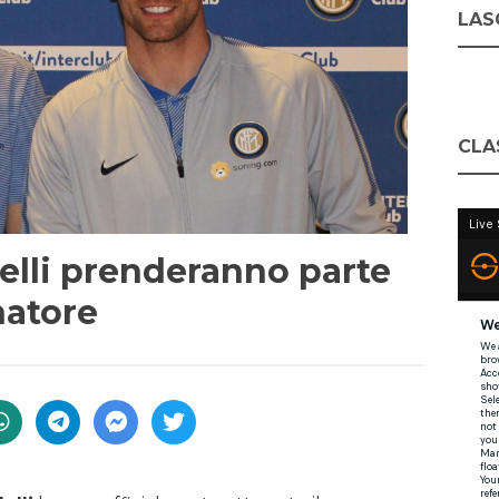
LASC
CLA
elli prenderanno parte
natore