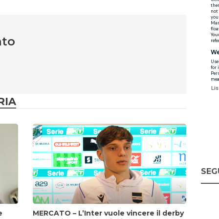
nto
RIA
SEG
e
MERCATO – L’Inter vuole vincere il derby